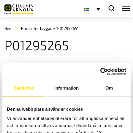
Hem
Produkter taggade "P01295265"
P01295265
Samtycke
Information
Om
Tillbehör för jordtagsmätning
Denna webbplats använder cookies
Tillbehör för jordbryggor CA6422, CA6424, CA6460, CA6462,
Vi använder enhetsidentifierare för att anpassa innehållet
CA6470N, CA6471 och CA6472
och annonserna till användarna, tillhandahålla funktioner
för sociala medier och analysera vår trafik. Vi
Prisintervall: