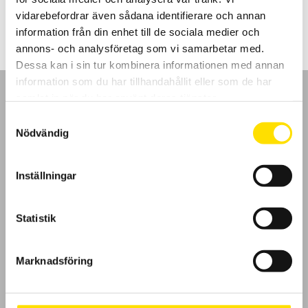
420.00
kr
–
5,110.00
kr
LÄS MER
420.00 kr
vidarebefordrar även sådana identifierare och annan
till
5,110.00 kr
information från din enhet till de sociala medier och
annons- och analysföretag som vi samarbetar med.
Dessa kan i sin tur kombinera informationen med annan
information som du har tillhandahållit eller som de har
samlat in när du har använt deras tjänster.
Samtyckesval
Nödvändig
GDPR
Inställningar
Köpvillkor
Cookies
Statistik
Klagomål
Marknadsföring
Kundundersökning