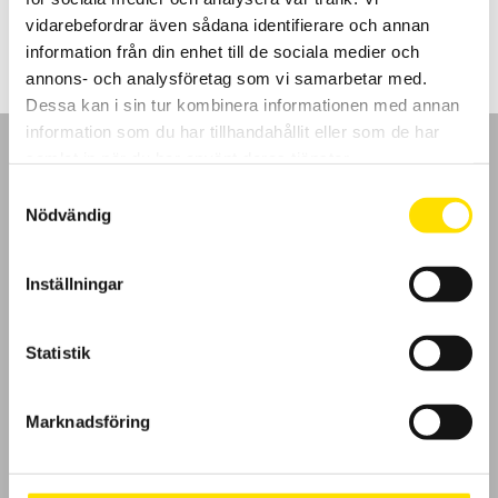
420.00
kr
–
5,110.00
kr
LÄS MER
420.00 kr
vidarebefordrar även sådana identifierare och annan
till
5,110.00 kr
information från din enhet till de sociala medier och
annons- och analysföretag som vi samarbetar med.
Dessa kan i sin tur kombinera informationen med annan
information som du har tillhandahållit eller som de har
samlat in när du har använt deras tjänster.
Samtyckesval
Nödvändig
GDPR
Inställningar
Köpvillkor
Cookies
Statistik
Klagomål
Marknadsföring
Kundundersökning