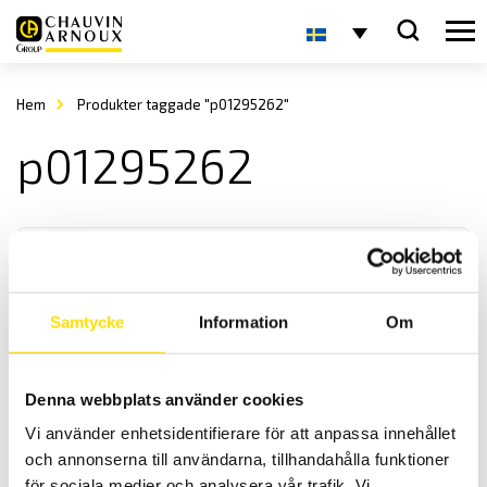
Hem
Produkter taggade "p01295262"
p01295262
Samtycke
Information
Om
Tillbehör för jordtagsmätning
Denna webbplats använder cookies
Tillbehör för jordbryggor CA6422, CA6424, CA6460, CA6462,
Vi använder enhetsidentifierare för att anpassa innehållet
CA6470N, CA6471 och CA6472
och annonserna till användarna, tillhandahålla funktioner
för sociala medier och analysera vår trafik. Vi
Prisintervall: