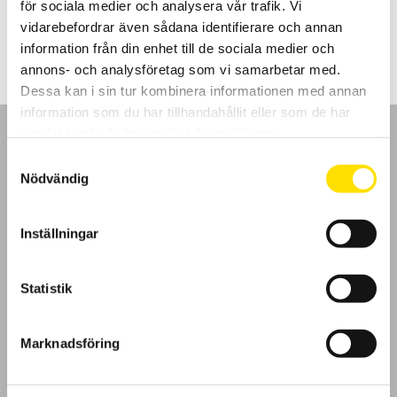
för sociala medier och analysera vår trafik. Vi
Prisintervall:
275.00
kr
–
375.00
kr
LÄS MER
275.00 kr
vidarebefordrar även sådana identifierare och annan
till
information från din enhet till de sociala medier och
375.00 kr
annons- och analysföretag som vi samarbetar med.
Dessa kan i sin tur kombinera informationen med annan
information som du har tillhandahållit eller som de har
samlat in när du har använt deras tjänster.
Samtyckesval
Nödvändig
GDPR
Inställningar
Köpvillkor
Statistik
Cookies
Klagomål
Marknadsföring
Kundundersökning