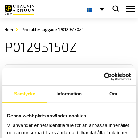
Hem
Produkter taggade "P01295150Z"
P01295150Z
Samtycke
Information
Om
Tillbehör till mätinstrument, kablar
Denna webbplats använder cookies
Mätkablar i antingen silikon eller PVC matrial för alla
Vi använder enhetsidentifierare för att anpassa innehållet
mätinstrument. Med upp till kategori IV 1000 V säkerhetsklassning
enligt IEC 61010 standard.
och annonserna till användarna, tillhandahålla funktioner