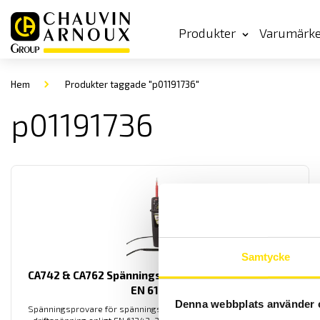
Produkter
Varumärk
Hem
Produkter taggade "p01191736"
p01191736
Samtycke
CA742 & CA762 Spänningsprovare 690 V AC – enligt
EN 61243-3
Denna webbplats använder 
Spänningsprovare för spänningskontroll av andra spänningar än