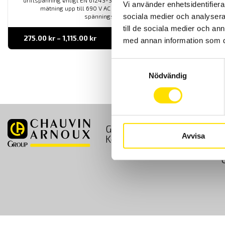
driftspänning enligt EN 61243-3. Med låg ingångsimpedans för
Vi använder enhetsidentifierar
mätning upp till 690 V AC / 750 DC med 600 V kat IV
sociala medier och analysera 
spänningskategori.
till de sociala medier och a
Prisintervall:
275.00
kr
–
1,115.00
kr
LÄS MER
med annan information som du 
275.00 kr
till
1,115.00 kr
Samtyckesval
Nödvändig
GDPR
Köpvillkor
Avvisa
Kontakt