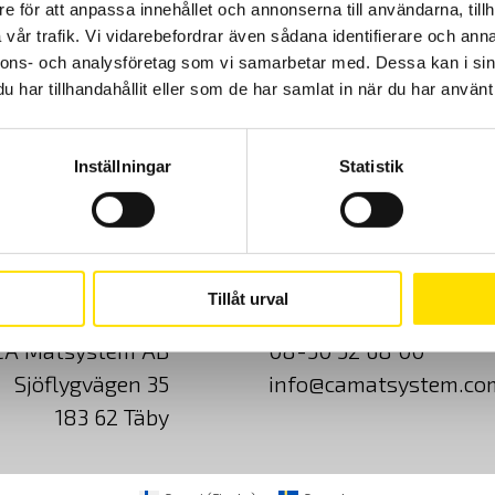
e för att anpassa innehållet och annonserna till användarna, tillh
vår trafik. Vi vidarebefordrar även sådana identifierare och anna
nnons- och analysföretag som vi samarbetar med. Dessa kan i sin
har tillhandahållit eller som de har samlat in när du har använt 
Inställningar
Statistik
Cookies
Klagomål
Kundundersökni
Tillåt urval
CA Mätsystem AB
08-50 52 68 00
Sjöflygvägen 35
info@camatsystem.co
183 62 Täby