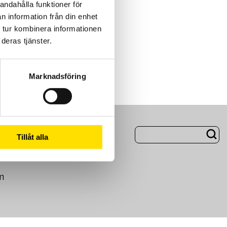
andahålla funktioner för
n information från din enhet
 tur kombinera informationen
deras tjänster.
Marknadsföring
ng
Om Oss
Tillåt alla
m