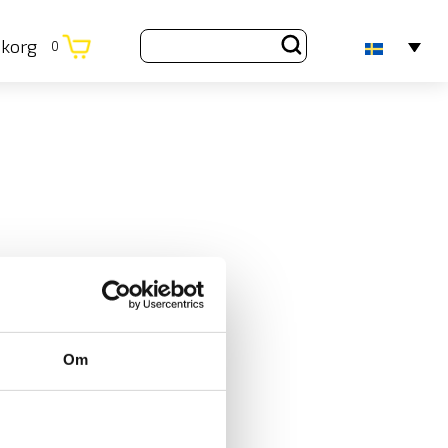
ukorg
0
Om