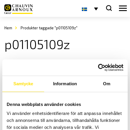
Hem
Produkter taggade "p01105109z"
p01105109z
Samtycke
Information
Om
Denna webbplats använder cookies
Strömtång typ MINI
Vi använder enhetsidentifierare för att anpassa innehållet
MINI-serien är en serie med tänger för strömmar upp till 150 A AC.
och annonserna till användarna, tillhandahålla funktioner
Prisintervall:
1,145.00
kr
–
1,440.00
kr
LÄS MER
för sociala medier och analysera vår trafik. Vi
1,145.00 kr