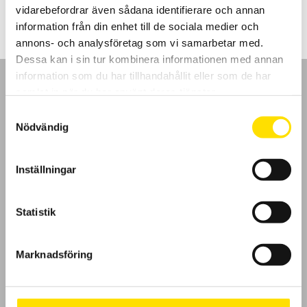
till
vidarebefordrar även sådana identifierare och annan
1,440.00 kr
information från din enhet till de sociala medier och
annons- och analysföretag som vi samarbetar med.
Dessa kan i sin tur kombinera informationen med annan
information som du har tillhandahållit eller som de har
samlat in när du har använt deras tjänster.
Samtyckesval
Nödvändig
GDPR
Inställningar
Köpvillkor
Cookies
Statistik
Klagomål
Marknadsföring
Kundundersökning