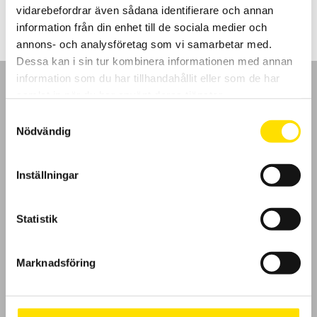
till
vidarebefordrar även sådana identifierare och annan
1,440.00 kr
information från din enhet till de sociala medier och
annons- och analysföretag som vi samarbetar med.
Dessa kan i sin tur kombinera informationen med annan
information som du har tillhandahållit eller som de har
samlat in när du har använt deras tjänster.
Samtyckesval
Nödvändig
GDPR
Inställningar
Köpvillkor
Cookies
Statistik
Klagomål
Marknadsföring
Kundundersökning