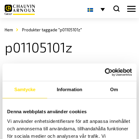
Hem
Produkter taggade "p01105101z"
p01105101z
Samtycke
Information
Om
Denna webbplats använder cookies
Strömtång typ MINI
Vi använder enhetsidentifierare för att anpassa innehållet
MINI-serien är en serie med tänger för strömmar upp till 150 A AC.
och annonserna till användarna, tillhandahålla funktioner
Prisintervall:
1,145.00
kr
–
1,440.00
kr
LÄS MER
för sociala medier och analysera vår trafik. Vi
1,145.00 kr