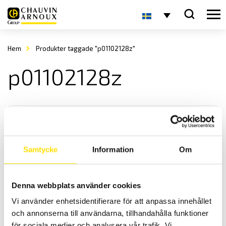
Hem
Produkter taggade "p01102128z"
p01102128z
Samtycke
Information
Om
Tillbehör till CA771 & CA773
Denna webbplats använder cookies
Tillbehör för kategori IV 1000 V spänningsprovare samt praktisk
Vi använder enhetsidentifierare för att anpassa innehållet
uttagsadapter för vägguttag.
och annonserna till användarna, tillhandahålla funktioner
för sociala medier och analysera vår trafik. Vi
Prisintervall: