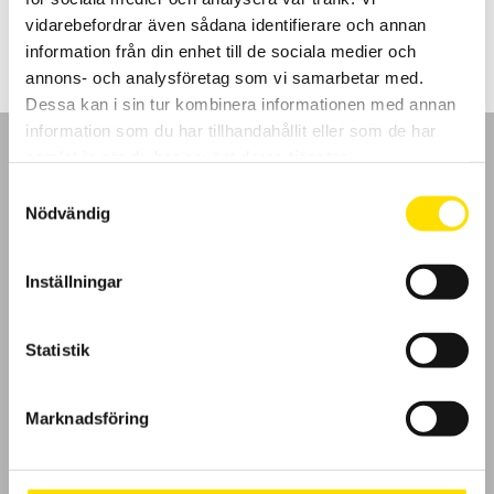
126.00
kr
–
329.00
kr
LÄS MER
126.00 kr
vidarebefordrar även sådana identifierare och annan
till
329.00 kr
information från din enhet till de sociala medier och
annons- och analysföretag som vi samarbetar med.
Dessa kan i sin tur kombinera informationen med annan
information som du har tillhandahållit eller som de har
samlat in när du har använt deras tjänster.
Samtyckesval
Nödvändig
GDPR
Inställningar
Köpvillkor
Cookies
Statistik
Klagomål
Marknadsföring
Kundundersökning