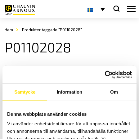
Hem
Produkter taggade "P01102028"
P01102028
Samtycke
Information
Om
Tillbehör för jordtagsmätning
Denna webbplats använder cookies
Tillbehör för jordbryggor CA6422, CA6424, CA6460, CA6462,
Vi använder enhetsidentifierare för att anpassa innehållet
CA6470N, CA6471 och CA6472
och annonserna till användarna, tillhandahålla funktioner
för sociala medier och analysera vår trafik. Vi
Prisintervall: