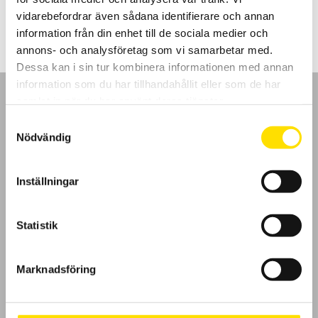
420.00
kr
–
5,110.00
kr
LÄS MER
420.00 kr
vidarebefordrar även sådana identifierare och annan
till
5,110.00 kr
information från din enhet till de sociala medier och
annons- och analysföretag som vi samarbetar med.
Dessa kan i sin tur kombinera informationen med annan
information som du har tillhandahållit eller som de har
samlat in när du har använt deras tjänster.
Samtyckesval
Nödvändig
GDPR
Inställningar
Köpvillkor
Cookies
Statistik
Klagomål
Marknadsföring
Kundundersökning