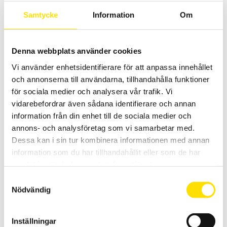
WiFi och USB kommunikation samt inbyggd webbserver. Även
mjukvara för PC ingår.
Samtycke
Information
Om
Prisintervall:
28,900.00
kr
–
59,500.00
kr
LÄS MER
28,900.00 kr
till
Denna webbplats använder cookies
59,500.00 kr
Vi använder enhetsidentifierare för att anpassa innehållet
och annonserna till användarna, tillhandahålla funktioner
för sociala medier och analysera vår trafik. Vi
vidarebefordrar även sådana identifierare och annan
information från din enhet till de sociala medier och
annons- och analysföretag som vi samarbetar med.
Dessa kan i sin tur kombinera informationen med annan
Scopix & CA922 – CA942 tillbehör för kommunikation
information som du har tillhandahållit eller som de har
PC mjukvara SX-Metro för att kommunicera med Chauvin-Arnoux
och Metrix handhållna 2- och 4-kanals oscilloskop.
samlat in när du har använt deras tjänster.
Samtyckesval
LÄS MER
Nödvändig
Inställningar