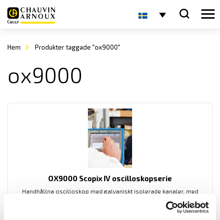
Hem
Produkter taggade "ox9000"
ox9000
OX9000 Scopix IV oscilloskopserie
Handhållna oscilloskop med galvaniskt isolerade kanaler, med
multimeter som har effektmätning, övertonsanalys samt logger.
OX9302-BUS har även BUS-analys, för analys av de vanligast
förekommande databussarna. Med kommunikatione med ethernet,