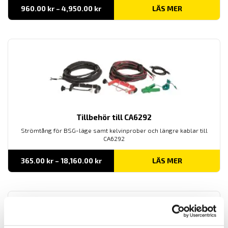
Prisintervall:
960.00
kr
–
4,950.00
kr
LÄS MER
960.00 kr
till
4,950.00 kr
Tillbehör till CA6292
Strömtång för BSG-läge samt kelvinprober och längre kablar till
CA6292
Prisintervall:
365.00
kr
–
18,160.00
kr
LÄS MER
365.00 kr
till
18,160.00 kr