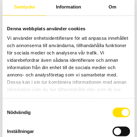
Samtycke
Information
Om
RN 5306 Pyroteknisk-ohmmeter
Denna webbplats använder cookies
RN5306 är en bärbar robust pyroteknisk ohmmeter med hög
Vi använder enhetsidentifierare för att anpassa innehållet
säkerhet samt en upplösning från 10 m
Ω. RN5306 kan användas
både med 2- eller 4-tråds mätning.
och annonserna till användarna, tillhandahålla funktioner
för sociala medier och analysera vår trafik. Vi
LÄS MER
vidarebefordrar även sådana identifierare och annan
information från din enhet till de sociala medier och
annons- och analysföretag som vi samarbetar med.
Dessa kan i sin tur kombinera informationen med annan
information som du har tillhandahållit eller som de har
samlat in när du har använt deras tjänster.
Samtyckesval
Nödvändig
CA6292 µ-ohmmätare 200 A
200 A µ-ohm mätare för industribruk med upp till 0,1 µΩ upplösning.
Inställningar