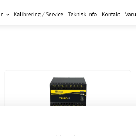
en
Kalibrering / Service
Teknisk Info
Kontakt
Var
TRIAD2 T3 Mätomvandlare
Digitala programmerbara 3-fas mätomvandlare med galvaniskt
isolerade in- och utgångar.