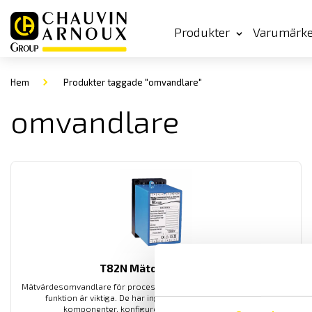
Produkter
Varumärk
Hem
Produkter taggade "omvandlare"
omvandlare
T82N Mätomvandlare
Mätvärdesomvandlare för processindustri där krav på säkerhet och
funktion är viktiga. De har inga programmerbara digitala
komponenter, konfigurering görs på förfrågan.