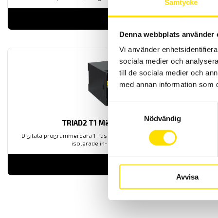
Samtycke
LÄS MER
Denna webbplats använder 
Vi använder enhetsidentifierar
sociala medier och analysera 
till de sociala medier och a
med annan information som du 
Samtyckesval
Nödvändig
TRIAD2 T1 Mätomvandlare
Digitala programmerbara 1-fas mätomvandlare med galvaniskt
isolerade in- och utgångar.
LÄS MER
Avvisa