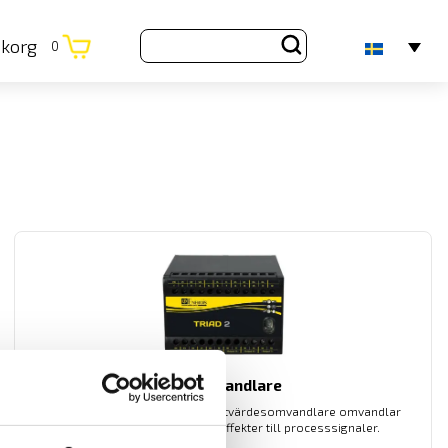
ukorg
0
Mätomvandlare
CA Energy programmerbara mätvärdesomvandlare omvandlar
spänning- strömmar samt effekter till processsignaler.