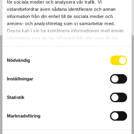
för sociala medier och analysera vår trafik. Vi
LÄS MER
vidarebefordrar även sådana identifierare och annan
information från din enhet till de sociala medier och
annons- och analysföretag som vi samarbetar med.
Dessa kan i sin tur kombinera informationen med annan
information som du har tillhandahållit eller som de har
samlat in när du har använt deras tjänster.
Samtyckesval
Nödvändig
GDPR
Inställningar
Köpvillkor
Statistik
Cookies
Klagomål
Marknadsföring
Kundundersökning