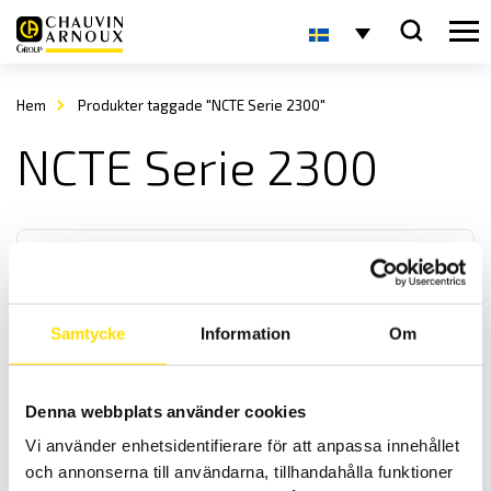
Hem
Produkter taggade "NCTE Serie 2300"
NCTE Serie 2300
Samtycke
Information
Om
NCTE Serie 2300
Denna webbplats använder cookies
Roterande vridmomentgivare NCTE serie 2300 rund axel med
Vi använder enhetsidentifierare för att anpassa innehållet
kilspår finns med flertal olika kapaciteter [2,5N.m, 5N.m, 10N.m,
20N.m, 50N.m, 100N.m,].
och annonserna till användarna, tillhandahålla funktioner