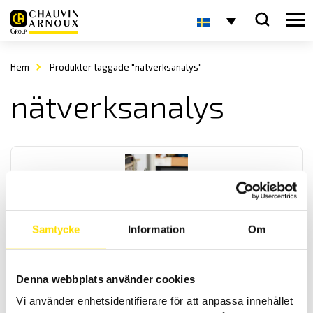
Hem
Produkter taggade "nätverksanalys"
nätverksanalys
Samtycke
Information
Om
OX9000 Scopix IV oscilloskopserie
Handhållna oscilloskop med galvaniskt isolerade kanaler, med
Denna webbplats använder cookies
multimeter som har effektmätning, övertonsanalys samt logger.
OX9302-BUS har även BUS-analys, för analys av de vanligast
Vi använder enhetsidentifierare för att anpassa innehållet
förekommande databussarna. Med kommunikatione med ethernet,