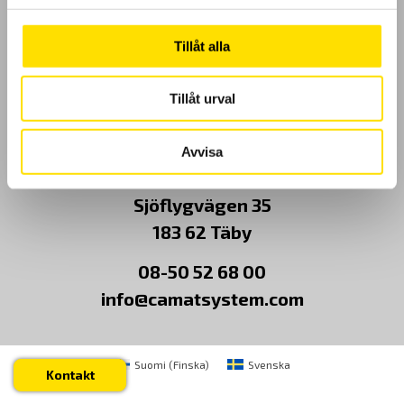
Kundundersökning
Tillåt alla
Om Oss
Tillåt urval
Kontakt
Avvisa
CA Mätsystem AB
Sjöflygvägen 35
183 62 Täby
08-50 52 68 00
info@camatsystem.com
Suomi
(
Finska
)
Svenska
Kontakt