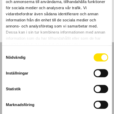
och annonserna till användarna, tillhandahålla funktioner
WiFi och USB kommunikation samt inbyggd webbserver. Även
mjukvara för PC ingår.
för sociala medier och analysera vår trafik. Vi
vidarebefordrar även sådana identifierare och annan
Prisintervall:
28,900.00
kr
–
59,500.00
kr
LÄS MER
28,900.00 kr
information från din enhet till de sociala medier och
till
annons- och analysföretag som vi samarbetar med.
59,500.00 kr
Dessa kan i sin tur kombinera informationen med annan
information som du har tillhandahållit eller som de har
samlat in när du har använt deras tjänster.
Samtyckesval
Nödvändig
GDPR
Inställningar
Köpvillkor
Statistik
Cookies
Marknadsföring
Klagomål