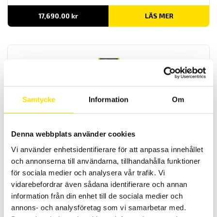
17,690.00
kr
LÄS MER
Samtycke
Information
Om
CA5292 & CA5293 ASYC IV med grafisk färgskärm och
loggerfunktion
Denna webbplats använder cookies
100 000 siffrors med lägsta mätosäkerhet riktiga AC+DC TRMS
Vi använder enhetsidentifierare för att anpassa innehållet
mätande multimetrar med IP67 vattentät klassning. Med
lågimpedansområde för mätning av spänning. Dessutom extra
och annonserna till användarna, tillhandahålla funktioner
funktioner som grafisk färgskärm med loggerfunktion och
för sociala medier och analysera vår trafik. Vi
vågformsvisning av signalen.
vidarebefordrar även sådana identifierare och annan
Prisintervall:
8,590.00
kr
–
9,390.00
kr
LÄS MER
information från din enhet till de sociala medier och
8,590.00 kr
till
annons- och analysföretag som vi samarbetar med.
9,390.00 kr