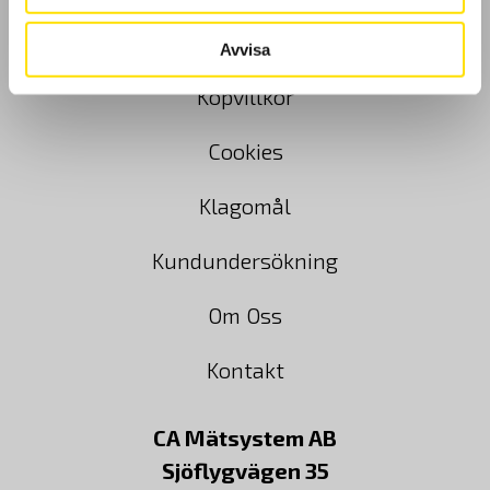
GDPR
Avvisa
Köpvillkor
Cookies
Klagomål
Kundundersökning
Om Oss
Kontakt
CA Mätsystem AB
Sjöflygvägen 35