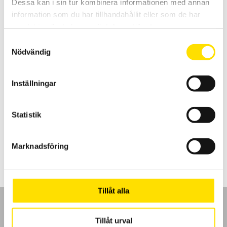
Dessa kan i sin tur kombinera informationen med annan
information som du har tillhandahållit eller som de har
samlat in när du har använt deras tjänster.
Samtyckesval
Nödvändig
Inställningar
MTX3290 & MTX3291 ASYC IV med dubbeldisplay
MTX är en AC+DC TRMS mätande samt IP67 vattentät
multimeterserie med dubbeldisplay och lägsta mätosäkerhet. Med
lågimpedansområde på spänning.
Statistik
Prisintervall:
4,295.00
kr
–
5,995.00
kr
LÄS MER
4,295.00 kr
Marknadsföring
till
5,995.00 kr
Tillåt alla
Tillåt urval