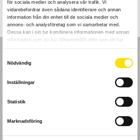
för sociala medier och analysera vår trafik. Vi
3,180.00
kr
LÄS MER
vidarebefordrar även sådana identifierare och annan
information från din enhet till de sociala medier och
annons- och analysföretag som vi samarbetar med.
Dessa kan i sin tur kombinera informationen med annan
information som du har tillhandahållit eller som de har
samlat in när du har använt deras tjänster.
Samtyckesval
Nödvändig
GDPR
Inställningar
Köpvillkor
Statistik
Cookies
Klagomål
Marknadsföring
Kundundersökning