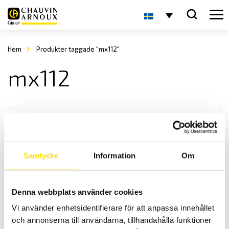
Hem
Produkter taggade "mx112"
mx112
Samtycke
Information
Om
MX1 Analog multimeter
Denna webbplats använder cookies
Analog multimeter för mätning upp till 1500 V AC/DC med
Vi använder enhetsidentifierare för att anpassa innehållet
extrafunktioner som kontinuitets- och summerfunktion samt
resistansmätning.
och annonserna till användarna, tillhandahålla funktioner