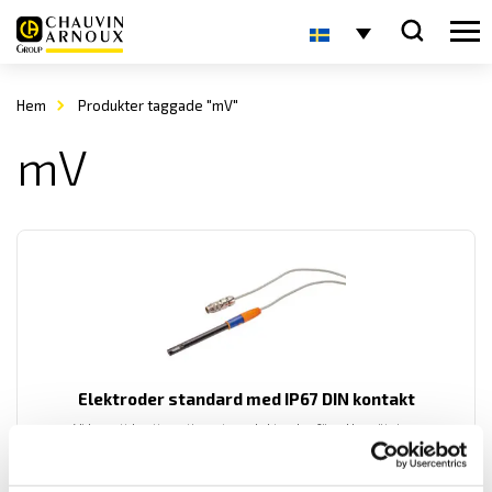
Hem
Produkter taggade "mV"
mV
Elektroder standard med IP67 DIN kontakt
Vi har ett brett sortiment av elektroder för pH- mätning
konduktivitet samt Redox. Här visar vi våra standardelektroder med
IP67 8-polig DIN kontakt för användning till pH-mätare CA10101 och
konduktivitetsmätare CA10141.