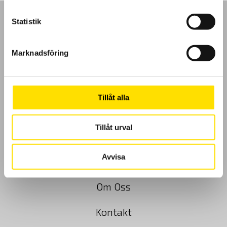
Statistik
Marknadsföring
GDPR
Köpvillkor
Tillåt alla
Cookies
Tillåt urval
Klagomål
Avvisa
Kundundersökning
Om Oss
Kontakt