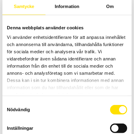
Samtycke
Information
Om
Prisintervall:
1,930.00
kr
–
3,670.00
kr
LÄS MER
1,930.00 kr
till
3,670.00 kr
Denna webbplats använder cookies
Vi använder enhetsidentifierare för att anpassa innehållet
och annonserna till användarna, tillhandahålla funktioner
för sociala medier och analysera vår trafik. Vi
vidarebefordrar även sådana identifierare och annan
information från din enhet till de sociala medier och
annons- och analysföretag som vi samarbetar med.
Elektroder generellt
Dessa kan i sin tur kombinera informationen med annan
Vi har ett brett sortiment av elektroder för pH- mätning
konduktivitet samt Redox. Vi levererar dessa med BNC-, S7-, DIN-,
information som du har tillhandahållit eller som de har
DIN 8-pol IP67 eller TV kontakter.
samlat in när du har använt deras tjänster.
Samtyckesval
LÄS MER
Nödvändig
Inställningar