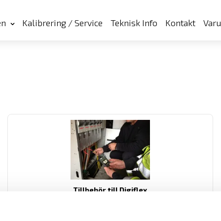
en
Kalibrering / Service
Teknisk Info
Kontakt
Var
Tillbehör till Digiflex
Extra låsclips samt kardborreband till din DigiFlex flexibla
strömtång!