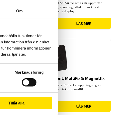
via Bluetooth till värmekamera CA 1954 för att se de uppmätta
storheterna (temperatur, ström, spänning, effekt m.m.) direkt i
Om
värmekamerans display.
15,590.00
kr
LÄS MER
andahålla funktioner för
n information från din enhet
 tur kombinera informationen
deras tjänster.
Marknadsföring
Tillbehör till mätinstrument, MultiFix & Magnetfix
Multifix och Magnetfix är magneter för enkel upphängning av
mätinstrument och väskor överallt!
Tillåt alla
Prisintervall:
260.00
kr
–
1,005.00
kr
LÄS MER
260.00 kr
till