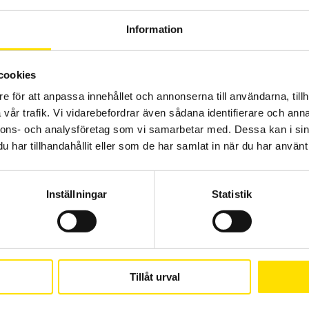
Information
Prisintervall:
140.00
kr
–
245.00
kr
LÄS MER
140.00 kr
cookies
till
245.00 kr
e för att anpassa innehållet och annonserna till användarna, tillh
vår trafik. Vi vidarebefordrar även sådana identifierare och anna
nnons- och analysföretag som vi samarbetar med. Dessa kan i sin
har tillhandahållit eller som de har samlat in när du har använt 
Inställningar
Statistik
Säkring till MTX & CA5292-93 multimetrar
Säkringar till Chauvin-Arnoux CA5292 & CA5293, Metrix
multimeterserie MTX samt Multimetrix MMX
Tillåt urval
Prisintervall:
1,020.00
kr
–
1,045.00
kr
LÄS MER
1,020.00 kr
till