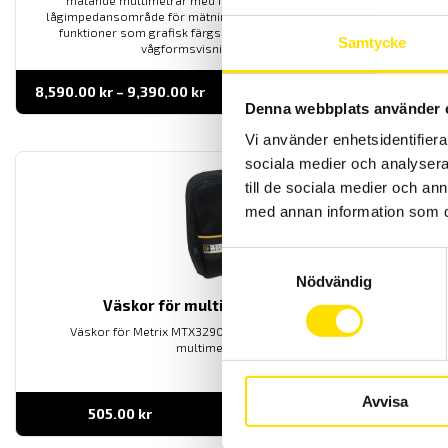
mätande multimetrar med IP67 vattentät klassning. Med
lågimpedansområde för mätning av spänning. Dessutom extra
funktioner som grafisk färgskärm med loggerfunktion och
Samtycke
vågformsvisning av signalen.
Prisintervall:
8,590.00
kr
–
9,390.00
kr
LÄS MER
8,590.00 kr
Denna webbplats använder 
till
9,390.00 kr
Vi använder enhetsidentifierar
sociala medier och analysera 
till de sociala medier och a
med annan information som du 
Samtyckesval
Nödvändig
Väskor för multimeterserie MTX
Väskor för Metrix MTX3290, MTX3291 samt MTX3297Ex
multimeterserie.
Avvisa
505.00
kr
LÄS MER