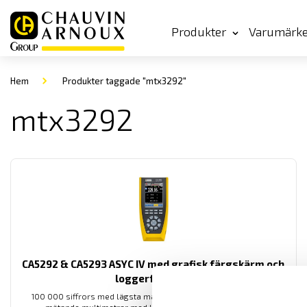
Produkter
Varumärk
Hem
Produkter taggade "mtx3292"
mtx3292
CA5292 & CA5293 ASYC IV med grafisk färgskärm och
loggerfunktion
100 000 siffrors med lägsta mätosäkerhet riktiga AC+DC TRMS