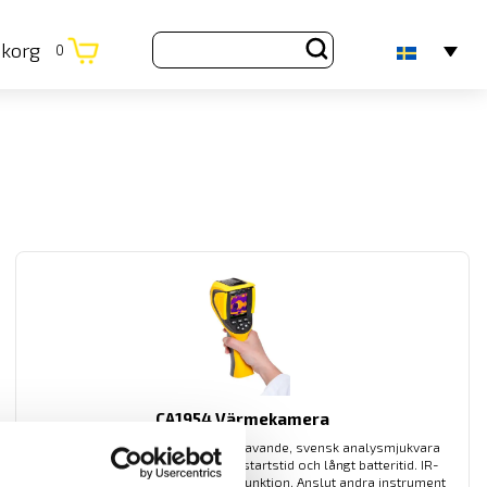
ukorg
0
CA1954 Värmekamera
Värmekamera med enkelt handhavande, svensk analysmjukvara
och svenska menyer. Snabb uppstartstid och långt batteritid. IR-
bild, vanlig bild samt bild-i-bild -funktion. Anslut andra instrument