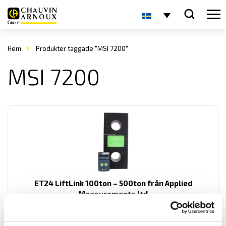
Hem
Produkter taggade "MSI 7200"
MSI 7200
ET24 LiftLink 100ton – 500ton från Applied
Measurements ltd
ET24 Dyna-Link är en kraftfull, lättanvänd dynamometer med
maxkapacitet mellan 100 ton och 500 ton.