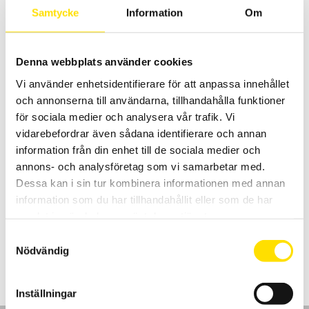
Samtycke
Information
Om
LÄS MER
Denna webbplats använder cookies
Vi använder enhetsidentifierare för att anpassa innehållet
och annonserna till användarna, tillhandahålla funktioner
för sociala medier och analysera vår trafik. Vi
vidarebefordrar även sådana identifierare och annan
information från din enhet till de sociala medier och
ET24 LiftLink 1ton – 75 ton från Applied
annons- och analysföretag som vi samarbetar med.
Measurements ltd
Dessa kan i sin tur kombinera informationen med annan
ET24 Dyna-Link är en kraftfull, lättanvänd dynamometer med
information som du har tillhandahållit eller som de har
maxkapacitet mellan 1000 kg och 75 ton.
samlat in när du har använt deras tjänster.
LÄS MER
Samtyckesval
Nödvändig
Inställningar