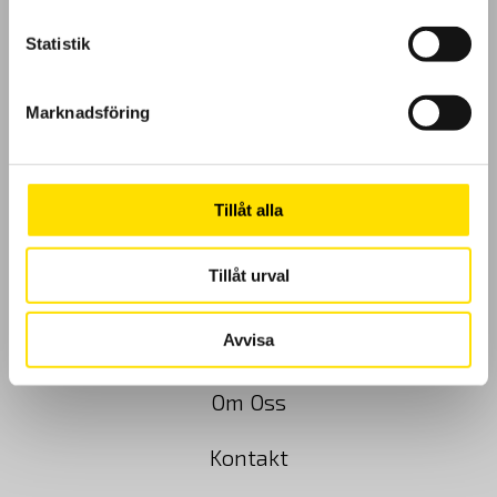
Statistik
Marknadsföring
GDPR
Köpvillkor
Tillåt alla
Cookies
Tillåt urval
Klagomål
Avvisa
Kundundersökning
Om Oss
Kontakt