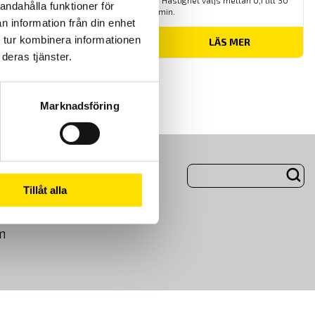
för kvalitetskontroll av produkter. Hastighet väljs mellan 0,1 till 30
andahålla funktioner för
varv/min.
n information från din enhet
 tur kombinera informationen
LÄS MER
deras tjänster.
Marknadsföring
ng
Om Oss
Tillåt alla
m