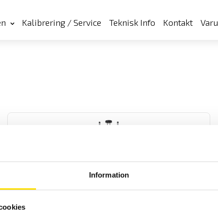
en
Kalibrering / Service
Teknisk Info
Kontakt
Var
Information
Mecmesin VortexPro motoriserat provställ för
vridmomentmätning
cookies
Mecmesin VortexPro är ett idealiskt enklare motoriserat provställ