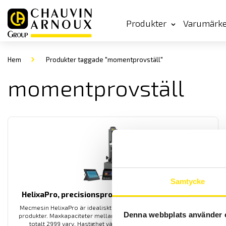
Produkter
Varumärk
Hem
Produkter taggade "momentprovställ"
momentprovställ
Samtycke
HelixaPro, precisionsprovställ för maximalt 6 Nm
Mecmesin HelixaPro är idealiskt provställ för kvalitetskontroll av
Denna webbplats använder 
produkter. Maxkapaciteter mellan 0,1 och 6 Nm, förflyttning upp till
totalt 2999 varv. Hastighet väljs mellan 0,1 till 30 varv/min.