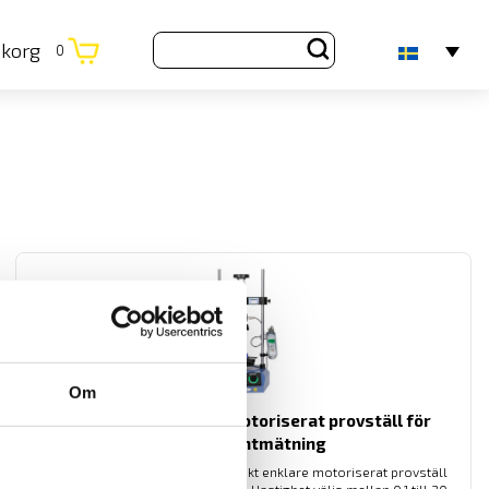
ukorg
0
Om
Mecmesin Vortex-dV motoriserat provställ för
vridmomentmätning
Mecmesin Vortex-dV är ett idealiskt enklare motoriserat provställ