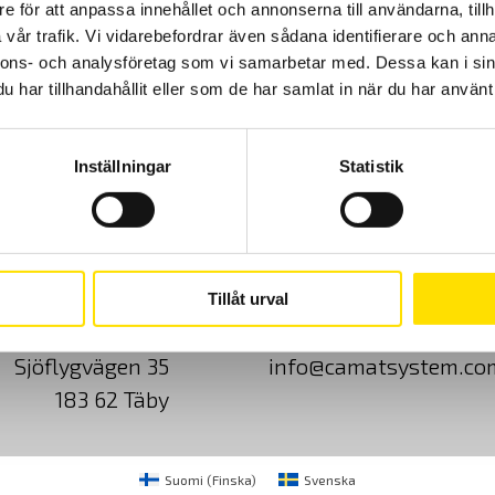
för kvalitetskontroll av produkter. Hastighet väljs mellan 0,1 till 30
e för att anpassa innehållet och annonserna till användarna, tillh
varv/min.
vår trafik. Vi vidarebefordrar även sådana identifierare och anna
nnons- och analysföretag som vi samarbetar med. Dessa kan i sin
LÄS MER
har tillhandahållit eller som de har samlat in när du har använt 
Inställningar
Statistik
Cookies
Klagomål
Kundundersökni
Tillåt urval
CA Mätsystem AB
08-50 52 68 00
Sjöflygvägen 35
info@camatsystem.co
183 62 Täby
Suomi
(
Finska
)
Svenska