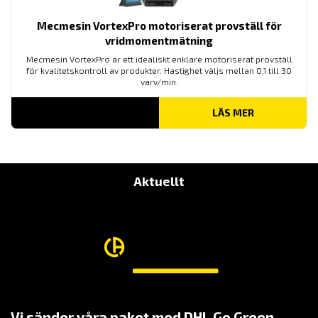
Mecmesin VortexPro motoriserat provställ för
vridmomentmätning
Mecmesin VortexPro är ett idealiskt enklare motoriserat provställ
för kvalitetskontroll av produkter. Hastighet väljs mellan 0,1 till 30
varv/min.
LÄS MER
Aktuellt
Vi sänder våra paket med DHL Go Green