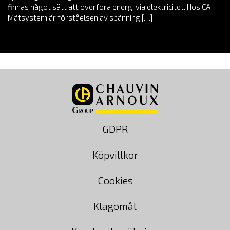
finnas något sätt att överföra energi via elektricitet. Hos CA
Mätsystem är förståelsen av spänning […]
GDPR
Köpvillkor
Cookies
Klagomål