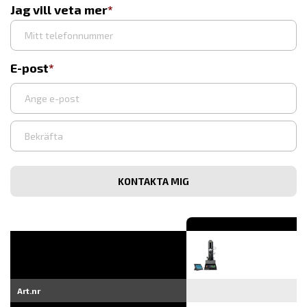
Jag vill veta mer
E-post
Ange
e-
post
Bekräfta
e-
post
Art.nr