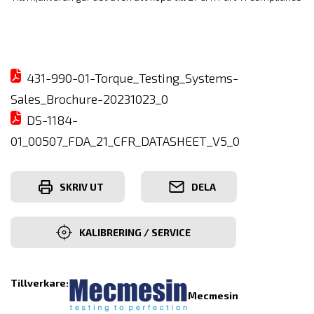
431-990-01-Torque_Testing_Systems-
Sales_Brochure-20231023_0
DS-1184-
01_00507_FDA_21_CFR_DATASHEET_V5_0
SKRIV UT
DELA
KALIBRERING / SERVICE
Tillverkare:
Mecmesin