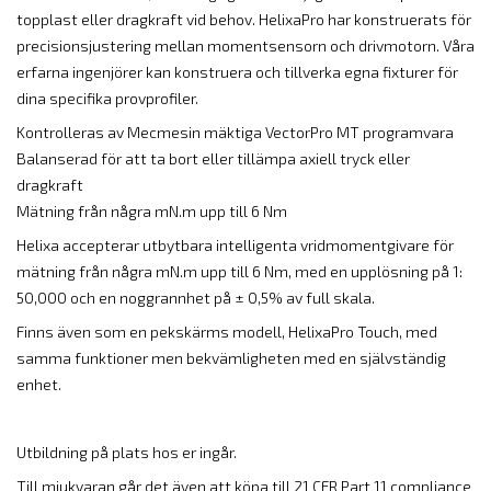
topplast eller dragkraft vid behov. HelixaPro har konstruerats för
precisionsjustering mellan momentsensorn och drivmotorn. Våra
erfarna ingenjörer kan konstruera och tillverka egna fixturer för
dina specifika provprofiler.
Kontrolleras av Mecmesin mäktiga VectorPro MT programvara
Balanserad för att ta bort eller tillämpa axiell tryck eller
dragkraft
Mätning från några mN.m upp till 6 Nm
Helixa accepterar utbytbara intelligenta vridmomentgivare för
mätning från några mN.m upp till 6 Nm, med en upplösning på 1:
50,000 och en noggrannhet på ± 0,5% av full skala.
Finns även som en pekskärms modell, HelixaPro Touch, med
samma funktioner men bekvämligheten med en självständig
enhet.
Utbildning på plats hos er ingår.
Till mjukvaran går det även att köpa till 21 CFR Part 11 compliance