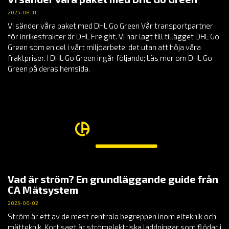
2025-08-11
Vi sänder våra paket med DHL Go Green Vår transportpartner
för inrikesfrakter är DHL Freight. Vi har lagt till tillägget DHL Go
Green som en del i vårt miljöarbete, det utan att höja våra
fraktpriser. I DHL Go Green ingår följande; Läs mer om DHL Go
Green på deras hemsida.
Vad är ström? En grundläggande guide från
CA Mätsystem
2025-06-02
Ström är ett av de mest centrala begreppen inom elteknik och
mätteknik. Kort sagt är strömelektriska laddningar som flödar i