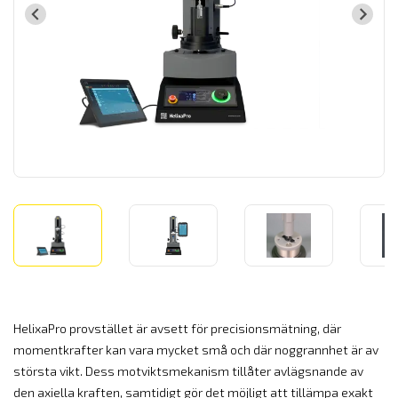
HelixaPro provstället är avsett för precisionsmätning, där
momentkrafter kan vara mycket små och där noggrannhet är av
största vikt. Dess motviktsmekanism tillåter avlägsnande av
den axiella kraften, samtidigt gör det möjligt att tillämpa exakt