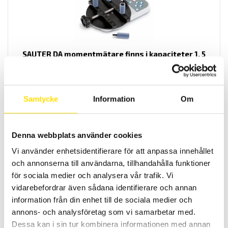
SAUTER DA momentmätare finns i kapaciteter 1, 5
och 10 Nm
DA är ett manuellt digitalt provställ för skruvlock är utvecklad för
snabb och exakt mätning av vridmoment på förpackningar med
skruvlock som finns i kapaciteter [1 Nm, 5 Nm, och 10 Nm]
Samtycke
Information
Om
21,700.00
KR
LÄS MER
Denna webbplats använder cookies
Vi använder enhetsidentifierare för att anpassa innehållet
och annonserna till användarna, tillhandahålla funktioner
för sociala medier och analysera vår trafik. Vi
vidarebefordrar även sådana identifierare och annan
information från din enhet till de sociala medier och
annons- och analysföretag som vi samarbetar med.
Dessa kan i sin tur kombinera informationen med annan
Syntax