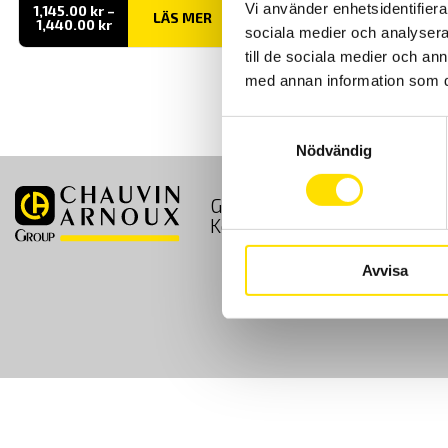
Vi använder enhetsidentifierar
1,145.00
kr
–
LÄS MER
Prisintervall:
1,440.00
kr
sociala medier och analysera 
1,145.00 kr
till
till de sociala medier och a
1,440.00 kr
med annan information som du 
Samtyckesval
Nödvändig
GDPR
Köpvillkor
Kontakt
Avvisa