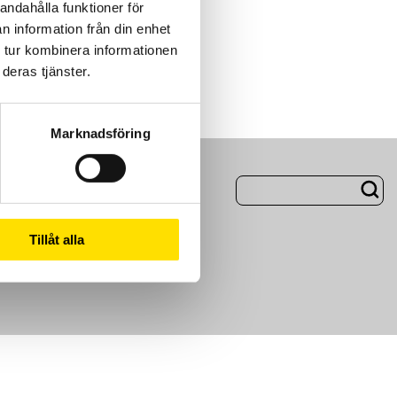
andahålla funktioner för
n information från din enhet
 tur kombinera informationen
deras tjänster.
Marknadsföring
ng
Om Oss
Tillåt alla
m