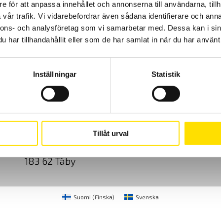
e för att anpassa innehållet och annonserna till användarna, tillh
vår trafik. Vi vidarebefordrar även sådana identifierare och anna
nnons- och analysföretag som vi samarbetar med. Dessa kan i sin
har tillhandahållit eller som de har samlat in när du har använt 
Inställningar
Statistik
Cookies
Klagomål
Kundundersökni
CA Mätsystem AB
08-50 52 68 00
Tillåt urval
Sjöflygvägen 35
info@camatsystem.co
183 62 Täby
Suomi
(
Finska
)
Svenska