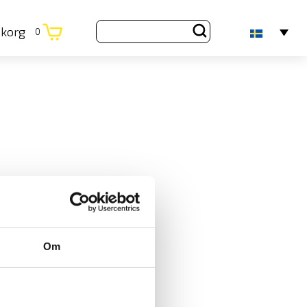
ukorg
0
Om