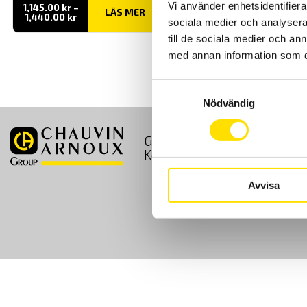
Vi använder enhetsidentifierar
1,145.00
kr
–
LÄS MER
Prisintervall:
1,440.00
kr
sociala medier och analysera 
1,145.00 kr
till
till de sociala medier och a
1,440.00 kr
med annan information som du 
Samtyckesval
Nödvändig
GDPR
Köpvillkor
Kontakt
Avvisa