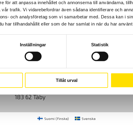
e för att anpassa innehållet och annonserna till användarna, tillh
vår trafik. Vi vidarebefordrar även sådana identifierare och anna
nnons- och analysföretag som vi samarbetar med. Dessa kan i sin
har tillhandahållit eller som de har samlat in när du har använt 
Inställningar
Statistik
Cookies
Klagomål
Kundundersökni
CA Mätsystem AB
08-50 52 68 00
Tillåt urval
Sjöflygvägen 35
info@camatsystem.co
183 62 Täby
Suomi
(
Finska
)
Svenska