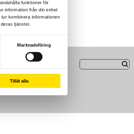
andahålla funktioner för
n information från din enhet
 tur kombinera informationen
deras tjänster.
Marknadsföring
ng
Om Oss
Tillåt alla
m