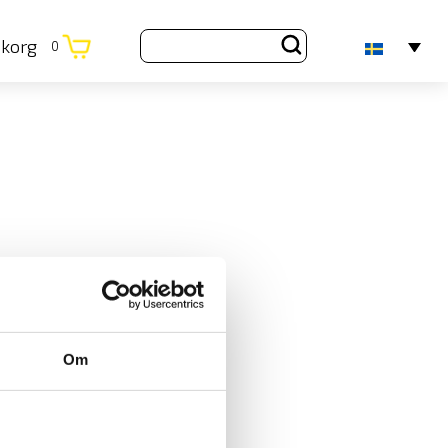
ukorg
0
Om