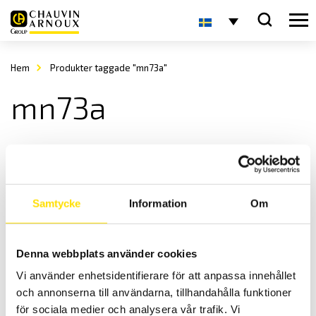
Hem
Produkter taggade "mn73a"
mn73a
Samtycke
Information
Om
Denna webbplats använder cookies
Tillbehör installationstestare läckström
Vi använder enhetsidentifierare för att anpassa innehållet
Läckströmstänger till Chauvin-Arnoux installationstestare.
och annonserna till användarna, tillhandahålla funktioner
Prisintervall:
3,395.00
kr
–
4,895.00
kr
LÄS MER
för sociala medier och analysera vår trafik. Vi
3,395.00 kr