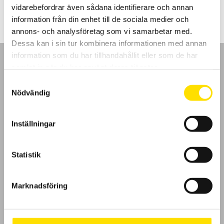
till
vidarebefordrar även sådana identifierare och annan
4,895.00 kr
information från din enhet till de sociala medier och
annons- och analysföretag som vi samarbetar med.
Dessa kan i sin tur kombinera informationen med annan
information som du har tillhandahållit eller som de har
samlat in när du har använt deras tjänster.
Samtyckesval
Nödvändig
GDPR
Inställningar
Köpvillkor
Cookies
Statistik
Klagomål
Marknadsföring
Kundundersökning