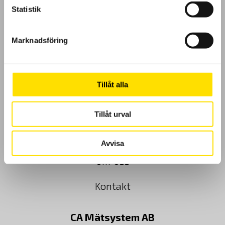
Statistik
GDPR
Marknadsföring
Köpvillkor
Cookies
Tillåt alla
Klagomål
Tillåt urval
Kundundersökning
Avvisa
Om Oss
Kontakt
CA Mätsystem AB