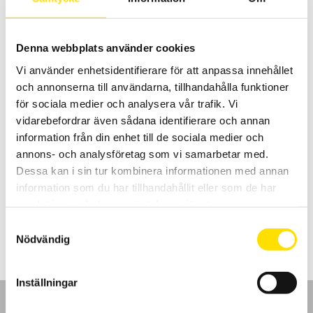
till
4,895.00 kr
Denna webbplats använder cookies
Vi använder enhetsidentifierare för att anpassa innehållet
och annonserna till användarna, tillhandahålla funktioner
för sociala medier och analysera vår trafik. Vi
vidarebefordrar även sådana identifierare och annan
information från din enhet till de sociala medier och
Strömtång typ MN modell MN71 till MN89
annons- och analysföretag som vi samarbetar med.
Dessa ergonomiska minitänger är anpassade för mätningar på
strömmar från 10 mA till 240 A AC med 20 mm maximal
Dessa kan i sin tur kombinera informationen med annan
ledardiameter.
information som du har tillhandahållit eller som de har
samlat in när du har använt deras tjänster.
Prisintervall:
2,280.00
kr
–
4,365.00
kr
LÄS MER
2,280.00 kr
Samtyckesval
till
4,365.00 kr
Nödvändig
Inställningar