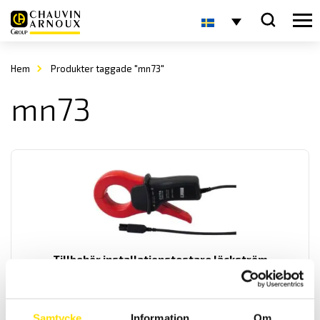
Hem
Produkter taggade "mn73"
mn73
Tillbehör installationstestare läckström
Läckströmstänger till Chauvin-Arnoux installationstestare.
Prisintervall:
3,395.00
kr
–
4,895.00
kr
LÄS MER
Samtycke
Information
Om
3,395.00 kr