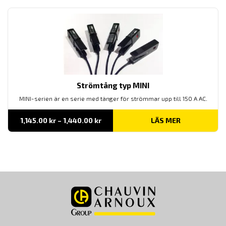
Strömtång typ MINI
MINI-serien är en serie med tänger för strömmar upp till 150 A AC.
Prisintervall:
1,145.00
kr
–
1,440.00
kr
LÄS MER
1,145.00 kr
till
1,440.00 kr