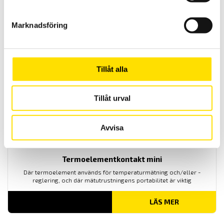
Termoelementkontakt Standard
Där termoelement används för temperaturmätning och/eller -
Marknadsföring
reglering, och där mätutrustningens portabilitet är viktig
LÄS MER
Tillåt alla
Tillåt urval
Avvisa
Termoelementkontakt mini
Där termoelement används för temperaturmätning och/eller -
reglering, och där mätutrustningens portabilitet är viktig
LÄS MER