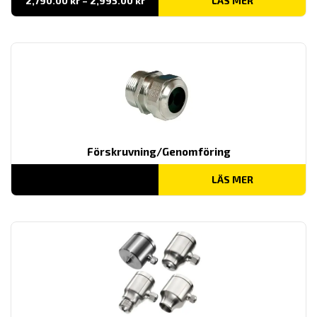
2,790.00
kr
–
2,995.00
kr
LÄS MER
2,790.00 kr
till
2,995.00 kr
Förskruvning/Genomföring
LÄS MER