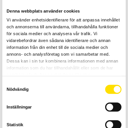
Denna webbplats använder cookies
Vi använder enhetsidentifierare för att anpassa innehållet
och annonserna till användarna, tillhandahålla funktioner
för sociala medier och analysera vår trafik. Vi
vidarebefordrar även sådana identifierare och annan
information från din enhet till de sociala medier och
Dragavlastning
annons- och analysföretag som vi samarbetar med.
Dragavlastning för termoelementkontakter Standard och Mini
Dessa kan i sin tur kombinera informationen med annan
information som du har tillhandahållit eller som de har
LÄS MER
samlat in när du har använt deras tjänster.
Samtyckesval
Nödvändig
Inställningar
Statistik