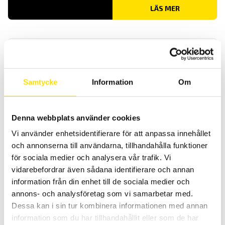
LÄS MER
Samtycke
Information
Om
CA6292 µ-ohmmätare 200 A
Denna webbplats använder cookies
200 A µ-ohm mätare för industribruk med upp till 0,1 µΩ upplösning.
Vi använder enhetsidentifierare för att anpassa innehållet
och annonserna till användarna, tillhandahålla funktioner
130,900.00
kr
LÄS MER
för sociala medier och analysera vår trafik. Vi
vidarebefordrar även sådana identifierare och annan
information från din enhet till de sociala medier och
annons- och analysföretag som vi samarbetar med.
Dessa kan i sin tur kombinera informationen med annan
information som du har tillhandahållit eller som de har