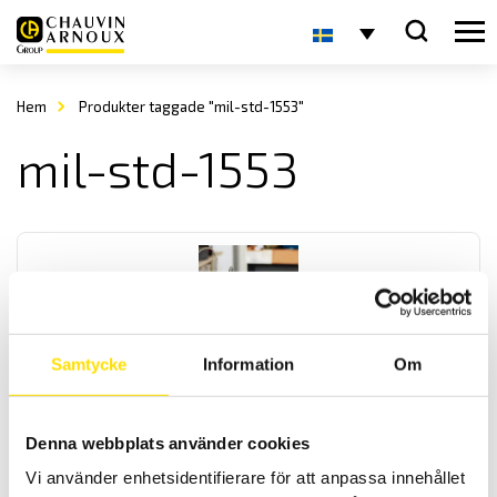
Hem
Produkter taggade "mil-std-1553"
mil-std-1553
Samtycke
Information
Om
OX9000 Scopix IV oscilloskopserie
Handhållna oscilloskop med galvaniskt isolerade kanaler, med
Denna webbplats använder cookies
multimeter som har effektmätning, övertonsanalys samt logger.
OX9302-BUS har även BUS-analys, för analys av de vanligast
Vi använder enhetsidentifierare för att anpassa innehållet
förekommande databussarna. Med kommunikatione med ethernet,