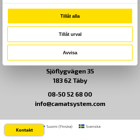
Kundundersökning
Tillåt alla
Om Oss
Tillåt urval
Kontakt
Avvisa
CA Mätsystem AB
Sjöflygvägen 35
183 62 Täby
08-50 52 68 00
info@camatsystem.com
Suomi
(
Finska
)
Svenska
Kontakt