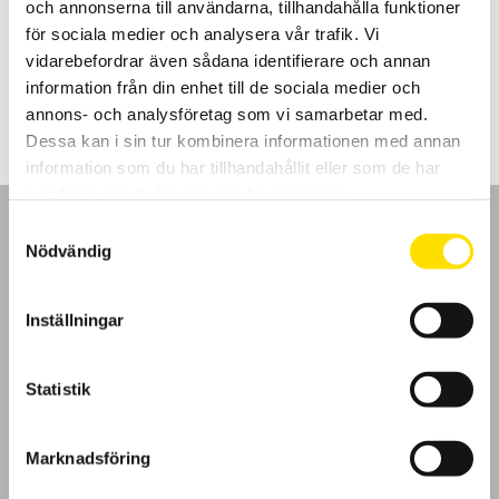
och annonserna till användarna, tillhandahålla funktioner
WiFi och USB kommunikation samt inbyggd webbserver. Även
mjukvara för PC ingår.
för sociala medier och analysera vår trafik. Vi
vidarebefordrar även sådana identifierare och annan
Prisintervall:
28,900.00
kr
–
59,500.00
kr
LÄS MER
28,900.00 kr
information från din enhet till de sociala medier och
till
annons- och analysföretag som vi samarbetar med.
59,500.00 kr
Dessa kan i sin tur kombinera informationen med annan
information som du har tillhandahållit eller som de har
samlat in när du har använt deras tjänster.
Samtyckesval
Nödvändig
GDPR
Inställningar
Köpvillkor
Statistik
Cookies
Marknadsföring
Klagomål