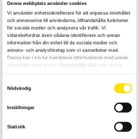
Denna webbplats använder cookies
Vi använder enhetsidentifierare för att anpassa innehållet
CA6511 & CA6513, 500 / 1000 V
och annonserna till användarna, tillhandahålla funktioner
Analoga isolationsprovare med kompakta mått för fältbruk.
för sociala medier och analysera vår trafik. Vi
vidarebefordrar även sådana identifierare och annan
Prisintervall:
6,960.00
kr
–
8,190.00
kr
LÄS MER
6,960.00 kr
information från din enhet till de sociala medier och
till
8,190.00 kr
annons- och analysföretag som vi samarbetar med.
Dessa kan i sin tur kombinera informationen med annan
information som du har tillhandahållit eller som de har
samlat in när du har använt deras tjänster.
Samtyckesval
Nödvändig
CA6541 & CA6543 Isolationsprovare 50…1000 V
Inställningar
50...1000 V isolationsprovare med och utan minne, för fältbruk med
PI och DAR funktion. Mycket hög mätosäkerhet med mätområde upp
till 4 TΩ.
Statistik
Prisintervall:
16,950.00
kr
–
24,595.00
kr
LÄS MER
16,950.00 kr