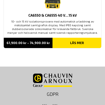
CA6550 & CA6555 40 V…15 kV
10- och 15 kV isolationsprovare med automatisk urladdning av
mätobjektet samt grafisk display. Med IP65 kapsling samt
dubbelisolerade silikonkablar för krävande fältbruk. Svenska
menyer och helsvensk manual samt svensk rapporteringsmjukvara.
Prisintervall:
61,900.00
kr
–
74,900.00
kr
LÄS MER
61,900.00 kr
till
74,900.00 kr
GDPR