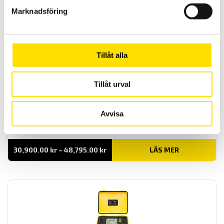
till
Marknadsföring
24,595.00 kr
Tillåt alla
Tillåt urval
CA6505, CA6545, CA6547 & CA6549 40…5 kV
Användarvänliga digitala isolationsprovare med inställbara
Avvisa
spänningar från 40...5100 V. I utförande med regntålig kapsling och
dubbelisolerade silikonkablar.
Prisintervall:
30,900.00
kr
–
48,795.00
kr
LÄS MER
30,900.00 kr
till
48,795.00 kr