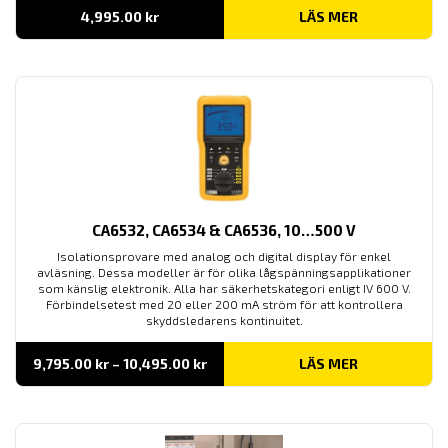
4,995.00
kr
LÄS MER
CA6532, CA6534 & CA6536, 10…500 V
Isolationsprovare med analog och digital display för enkel
avläsning. Dessa modeller är för olika lågspänningsapplikationer
som känslig elektronik. Alla har säkerhetskategori enligt IV 600 V.
Förbindelsetest med 20 eller 200 mA ström för att kontrollera
skyddsledarens kontinuitet.
Prisintervall:
9,795.00
kr
–
10,495.00
kr
LÄS MER
9,795.00 kr
till
10,495.00 kr