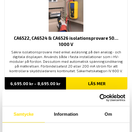
CA6522, CA6524 & CA6526 isolationsprovare 50…
1000 V
Säkra isolationsprovare med enkel avläsning på den analog- och
digitala displayen. Används både i fasta installationer som i HV-
moduler på fordon. Dessutom med automatisk spänningsindikering
på mätkretsen. Förbindelsetest 20 eller 200 mA ström för att
kontrollera skyddsledarens kontinuitet. Säkerhetskategori IV 600 V.
Prisintervall:
6,695.00
kr
–
8,695.00
kr
LÄS MER
6,695.00 kr
till
8,695.00 kr
Samtycke
Information
Om