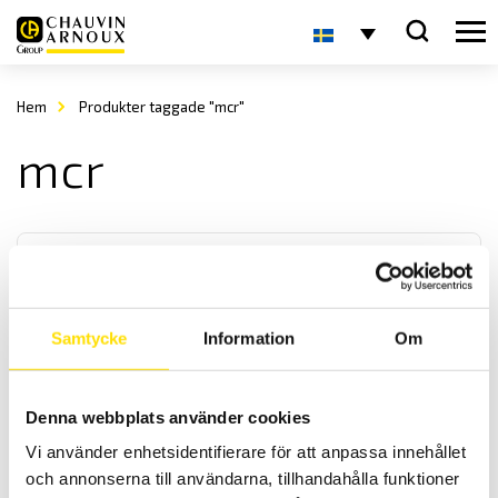
Hem
Produkter taggade "mcr"
mcr
Samtycke
Information
Om
Shinko BCx2 & 3-serien temperaturregulatorer
Denna webbplats använder cookies
Temperaturregulator med multi-ingångar för TC, PT100, mA och V i
Vi använder enhetsidentifierare för att anpassa innehållet
storlekarna 48 x 48, 96 x 48 samt 96 x 96mm. Med kraftfulla
prestanda samt enkel konfigurering, både med och utan pc.
och annonserna till användarna, tillhandahålla funktioner