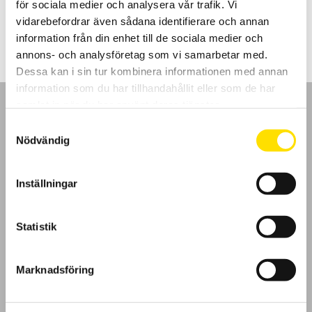
för sociala medier och analysera vår trafik. Vi
Prisintervall:
595.00
kr
–
695.00
kr
LÄS MER
595.00 kr
vidarebefordrar även sådana identifierare och annan
till
information från din enhet till de sociala medier och
695.00 kr
annons- och analysföretag som vi samarbetar med.
Dessa kan i sin tur kombinera informationen med annan
information som du har tillhandahållit eller som de har
samlat in när du har använt deras tjänster.
Samtyckesval
Nödvändig
GDPR
Inställningar
Köpvillkor
Statistik
Cookies
Klagomål
Marknadsföring
Kundundersökning