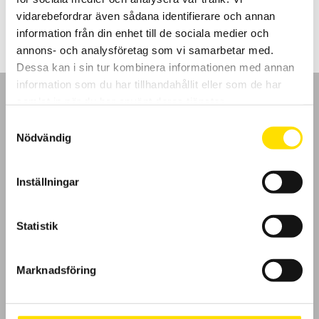
4,400.00
kr
–
4,880.00
kr
LÄS MER
4,400.00 kr
vidarebefordrar även sådana identifierare och annan
till
4,880.00 kr
information från din enhet till de sociala medier och
annons- och analysföretag som vi samarbetar med.
Dessa kan i sin tur kombinera informationen med annan
information som du har tillhandahållit eller som de har
samlat in när du har använt deras tjänster.
Samtyckesval
Nödvändig
GDPR
Inställningar
Köpvillkor
Cookies
Statistik
Klagomål
Marknadsföring
Kundundersökning