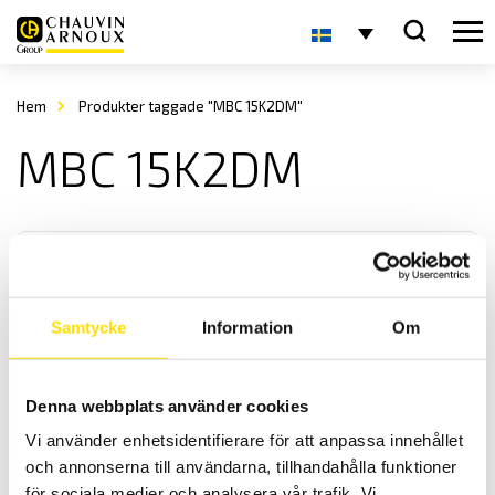
Hem
Produkter taggade "MBC 15K2DM"
MBC 15K2DM
Samtycke
Information
Om
KERN MBC Babyvåg
Denna webbplats använder cookies
Babyvåg MBC från KERN har en ergonomisk vågskål och tillämpar
Vi använder enhetsidentifierare för att anpassa innehållet
sig för vägning av nyfödda barn. Vågens maxkapacitet är 20 kg.
och annonserna till användarna, tillhandahålla funktioner
för sociala medier och analysera vår trafik. Vi
Prisintervall: