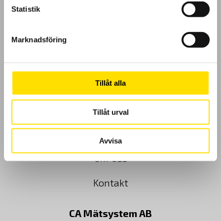
Statistik
GDPR
Marknadsföring
Köpvillkor
Cookies
Tillåt alla
Klagomål
Tillåt urval
Kundundersökning
Avvisa
Om Oss
Kontakt
CA Mätsystem AB