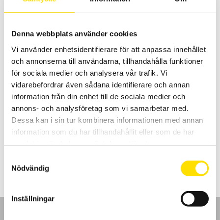
LÄS MER
Denna webbplats använder cookies
Vi använder enhetsidentifierare för att anpassa innehållet
och annonserna till användarna, tillhandahålla funktioner
för sociala medier och analysera vår trafik. Vi
vidarebefordrar även sådana identifierare och annan
information från din enhet till de sociala medier och
Myometer BFG 1000
annons- och analysföretag som vi samarbetar med.
Myometer BFG 1000 används för att kvantifiera kraften vid manuell
Dessa kan i sin tur kombinera informationen med annan
muskel testning av tex armar och ben.
information som du har tillhandahållit eller som de har
samlat in när du har använt deras tjänster.
LÄS MER
Samtyckesval
Nödvändig
Inställningar