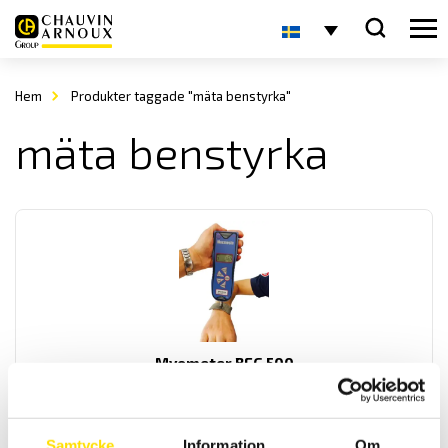
Hem
Produkter taggade "mäta benstyrka"
mäta benstyrka
Myometer BFG 500
Myometer BFG 500 används för att kvantifiera kraften vid manuell
muskel testning av tex armar och ben.
Samtycke
Information
Om