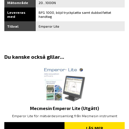
Mätområde
20...1000N
Levereras
BFG 1000, böjd tryckplatta samt dubbelfattat
med
handtag
Tillval
Emperor Lite
Du kanske också gillar...
Mecmesin Emperor Lite (Utgått)
Emperor Lite för mätvärdesinsamling från Mecmesin instrument
LÄS MER