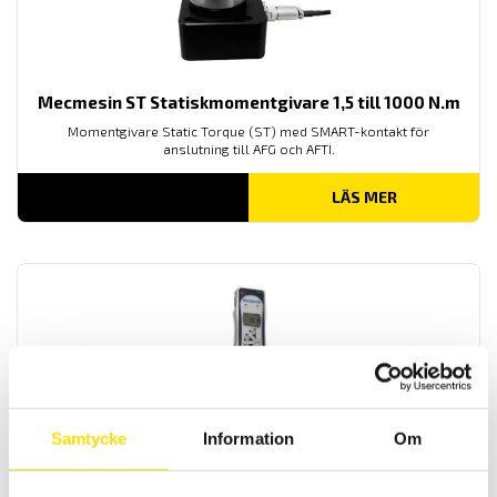
Mecmesin ST Statiskmomentgivare 1,5 till 1000 N.m
Momentgivare Static Torque (ST) med SMART-kontakt för
anslutning till AFG och AFTI.
LÄS MER
Mecmesin AFG Digital dynamometer
Samtycke
Information
Om
Mecmesin AFG är en komplett dynamometer med inbyggd lastcell
för mätning av drag och tryck, alla kapaciteter har mätområden