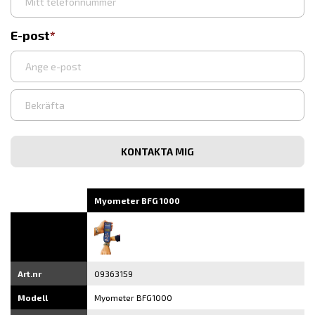
E-post
Ange
e-
post
Bekräfta
e-
post
Myometer BFG 1000
Art.nr
09363159
Modell
Myometer BFG1000