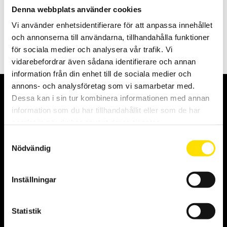
som börjar på noll och maxkapaciteter mellan 2,5 till 2500 N. Den
Denna webbplats använder cookies
används handhållen eller monterad i provställ.
Vi använder enhetsidentifierare för att anpassa innehållet
20,960.00
KR
–
LÄS MER
och annonserna till användarna, tillhandahålla funktioner
PRISINTERVALL:
23,200.00
KR
20,960.00 KR
för sociala medier och analysera vår trafik. Vi
TILL
23,200.00 KR
vidarebefordrar även sådana identifierare och annan
information från din enhet till de sociala medier och
Aktuellt
annons- och analysföretag som vi samarbetar med.
Dessa kan i sin tur kombinera informationen med annan
information som du har tillhandahållit eller som de har
samlat in när du har använt deras tjänster.
Samtyckesval
Nödvändig
Inställningar
Vi sänder våra paket med DHL Go Green
2025-08-11
Vi sänder våra paket med DHL Go Green Vår transportpartner
Statistik
för inrikesfrakter är DHL Freight. Vi har lagt till tillägget DHL Go