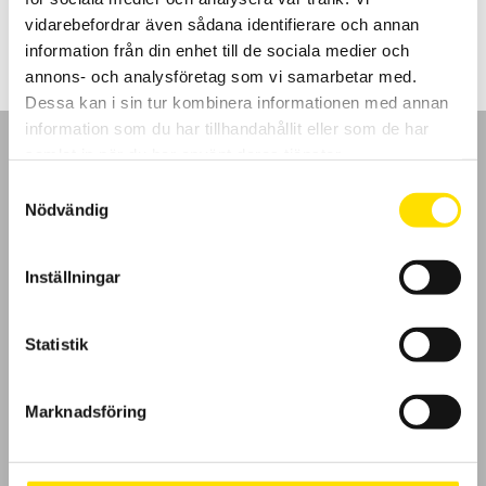
48,795.00
kr
–
61,900.00
kr
LÄS MER
48,795.00 kr
vidarebefordrar även sådana identifierare och annan
till
61,900.00 kr
information från din enhet till de sociala medier och
annons- och analysföretag som vi samarbetar med.
Dessa kan i sin tur kombinera informationen med annan
information som du har tillhandahållit eller som de har
samlat in när du har använt deras tjänster.
Samtyckesval
Nödvändig
GDPR
Inställningar
Köpvillkor
Cookies
Statistik
Klagomål
Marknadsföring
Kundundersökning