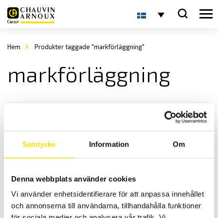
Hem
Produkter taggade "markförläggning"
markförläggning
Samtycke
Information
Om
Mantelprovare
Denna webbplats använder cookies
CA6549 och CA6550 isolationsprovare från Chauvin-Arnoux med
Vi använder enhetsidentifierare för att anpassa innehållet
helautomatiskt mantelprovfunktion.
och annonserna till användarna, tillhandahålla funktioner
för sociala medier och analysera vår trafik. Vi
Prisintervall: