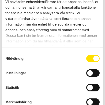
Vi använder enhetsidentifierare för att anpassa innehållet
och annonserna till användarna, tillhandahålla funktioner
för sociala medier och analysera vår trafik. Vi
vidarebefordrar även sådana identifierare och annan
information från din enhet till de sociala medier och
annons- och analysföretag som vi samarbetar med.
CA8436 3-fas Energianalys IP67
Dessa kan i sin tur kombinera informationen med annan
Komplett elnätanalysator med IP67 kapslingsklass för transient-
och energianalys med 5 spännings- och 4 strömingångar med
information som du har tillhandahållit eller som de har
svenska menyer. Med USB och SD-kort för kommunikation med PC.
samlat in när du har använt deras tjänster.
Samtyckesval
62,950.00
kr
LÄS MER
Nödvändig
Inställningar
Statistik
Marknadsföring