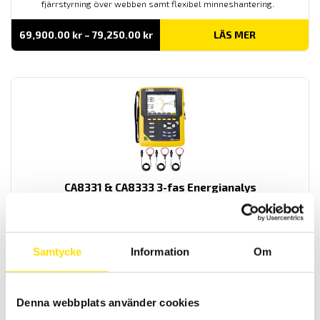
fjärrstyrning över webben samt flexibel minneshantering.
Prisintervall:
69,900.00
kr
–
79,250.00
kr
LÄS MER
69,900.00 kr
till
79,250.00 kr
CA8331 & CA8333 3-fas Energianalys
AC+DC TRMS energianalysatorer med 4 spännings- och 3
strömingångar med svenska menyer. USB samt SD-kort för
kommunikation med mjukvaran.
Samtycke
Information
Om
Prisintervall:
23,900.00
kr
–
42,790.00
kr
LÄS MER
23,900.00 kr
till
42,790.00 kr
Denna webbplats använder cookies