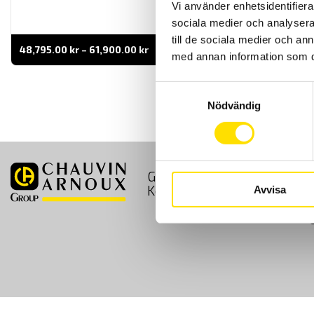
Vi använder enhetsidentifierar
sociala medier och analysera 
till de sociala medier och a
Prisintervall:
48,795.00
kr
–
61,900.00
kr
LÄS MER
med annan information som du 
48,795.00 kr
till
61,900.00 kr
Samtyckesval
Nödvändig
GDPR
Köpvillkor
Kontakt
Avvisa