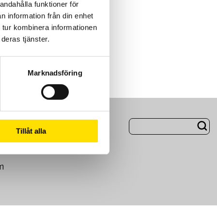
andahålla funktioner för
n information från din enhet
 tur kombinera informationen
deras tjänster.
Marknadsföring
ng
Om Oss
Tillåt alla
m