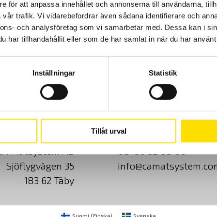
e för att anpassa innehållet och annonserna till användarna, tillh
menyer och helsvensk manual samt svensk
rapporteringsmjukvara.
vår trafik. Vi vidarebefordrar även sådana identifierare och anna
nnons- och analysföretag som vi samarbetar med. Dessa kan i sin
Prisintervall:
61,900.00
kr
–
74,900.00
kr
LÄS MER
har tillhandahållit eller som de har samlat in när du har använt 
61,900.00 kr
till
74,900.00 kr
Inställningar
Statistik
Cookies
Klagomål
Kundundersökni
Tillåt urval
CA Mätsystem AB
08-50 52 68 00
Sjöflygvägen 35
info@camatsystem.co
183 62 Täby
Suomi
(
Finska
)
Svenska