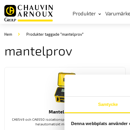
Produkter
Varumärk
Hem
Produkter taggade "mantelprov"
mantelprov
Samtycke
Mantelprovare
CA6549 och CA6550 isolationsprovare från Chauvin-Arnoux med
Denna webbplats använder 
helautomatiskt mantelprovfunktion.