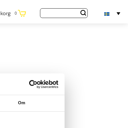
ukorg
0
Om