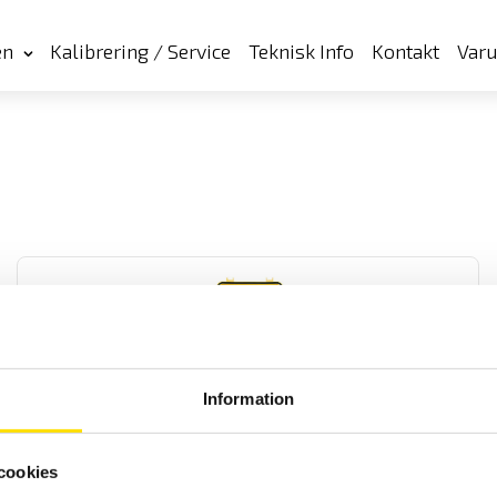
en
Kalibrering / Service
Teknisk Info
Kontakt
Var
Information
CA6550 & CA6555 40 V…15 kV
10- och 15 kV isolationsprovare med automatisk urladdning av
cookies
mätobjektet samt grafisk display. Med IP65 kapsling samt
dubbelisolerade silikonkablar för krävande fältbruk. Svenska