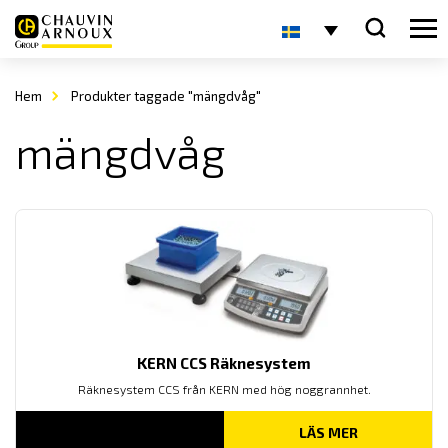
Hem
Produkter taggade "mängdvåg"
mängdvåg
KERN CCS Räknesystem
Räknesystem CCS från KERN med hög noggrannhet.
LÄS MER