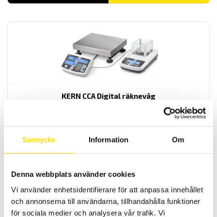
KERN CCA Digital räknevåg
Räknevågen CCA från KERN med hög noggrannhet och mångsidiga
funktioner
Prisintervall:
12,050.00
kr
–
15,050.00
kr
LÄS MER
Samtycke
Information
Om
12,050.00 kr
till
15,050.00 kr
Denna webbplats använder cookies
Vi använder enhetsidentifierare för att anpassa innehållet
och annonserna till användarna, tillhandahålla funktioner
för sociala medier och analysera vår trafik. Vi