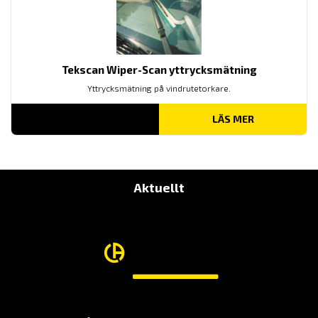
Tekscan Wiper-Scan yttrycksmätning
Yttrycksmätning på vindrutetorkare.
LÄS MER
Aktuellt