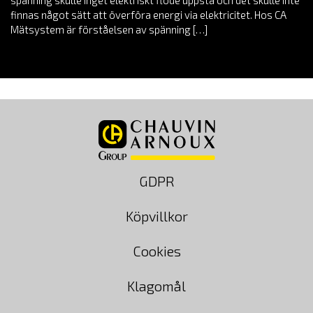
spänning skulle inget elektriskt flöde uppstå och det skulle inte
finnas något sätt att överföra energi via elektricitet. Hos CA
Mätsystem är förståelsen av spänning […]
GDPR
Köpvillkor
Cookies
Klagomål