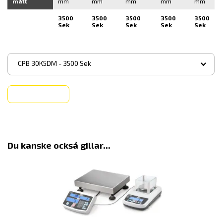
mått
mm
mm
mm
mm
mm
3500
3500
3500
3500
3500
Sek
Sek
Sek
Sek
Sek
▾
CPB 30K5DM - 3500 Sek
Köp
Du kanske också gillar...