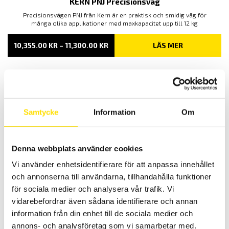
KERN PNJ Precisionsvåg
Precisionsvågen PNJ från Kern är en praktisk och smidig våg för
många olika applikationer med maxkapacitet upp till 12 kg
PRISINTERVALL:
10,355.00
KR
–
11,300.00
KR
LÄS MER
10,355.00 KR
TILL
11,300.00 KR
Relaterade produkter
Samtycke
Information
Om
Denna webbplats använder cookies
Vi använder enhetsidentifierare för att anpassa innehållet
och annonserna till användarna, tillhandahålla funktioner
GSV1A analog förstärkare +/-10V
för sociala medier och analysera vår trafik. Vi
Analog förstärkare med utsignal +/-10V
vidarebefordrar även sådana identifierare och annan
information från din enhet till de sociala medier och
3,000.00
KR
LÄS MER
annons- och analysföretag som vi samarbetar med.