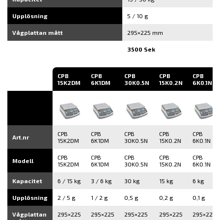
Upplösning
5 / 10 g
Vågplattan mått
295×225 mm
3500 Sek
CPB
CPB
CPB
CPB
CPB
15K2DM
6K1DM
30K0.5N
15K0.2N
6K0.1N
CPB
CPB
CPB
CPB
CPB
Art.nr
15K2DM
6K1DM
30K0.5N
15K0.2N
6K0.1N
CPB
CPB
CPB
CPB
CPB
Modell
15K2DM
6K1DM
30K0.5N
15K0.2N
6K0.1N
Kapacitet
6 / 15 kg
3 / 6 kg
30 kg
15 kg
6 kg
Upplösning
2 / 5 g
1 / 2 g
0,5 g
0,2 g
0,1 g
Vågplattan
295×225
295×225
295×225
295×225
295×225