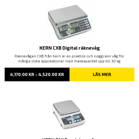
KERN CXB Digital räknevåg
Räknevågen CXB från Kern är en praktisk och noggrann våg för
många olika applikationer med maxkapacitet upp till 30 kg
PRISINTERVALL:
4,170.00
KR
–
4,520.00
KR
LÄS MER
4,170.00 KR
TILL
4,520.00 KR