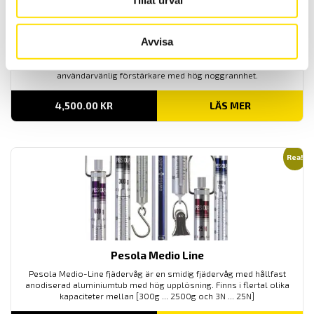
Tillåt urval
Avvisa
GSV 3USB – 2 kanalig lastcellsförstärkare
Lastcellsförstärkaren GSV-3USBx2 från ME Meßsysteme är en
användarvänlig förstärkare med hög noggrannhet.
4,500.00
KR
LÄS MER
Rea!
Pesola Medio Line
Pesola Medio-Line fjädervåg är en smidig fjädervåg med hållfast
anodiserad aluminiumtub med hög upplösning. Finns i flertal olika
kapaciteter mellan [300g ... 2500g och 3N ... 25N]