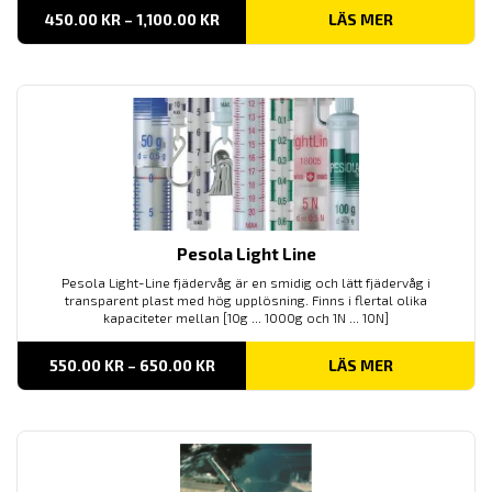
PRISINTERVALL:
450.00
KR
–
1,100.00
KR
LÄS MER
450.00 KR
TILL
1,100.00 KR
Pesola Light Line
Pesola Light-Line fjädervåg är en smidig och lätt fjädervåg i
transparent plast med hög upplösning. Finns i flertal olika
kapaciteter mellan [10g ... 1000g och 1N ... 10N]
PRISINTERVALL:
550.00
KR
–
650.00
KR
LÄS MER
550.00 KR
TILL
650.00 KR