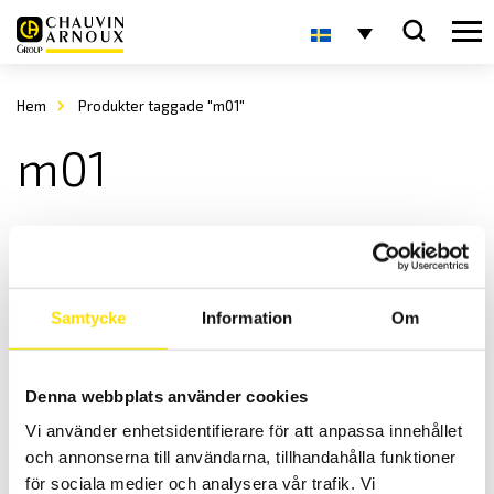
Hem
Produkter taggade "m01"
m01
Samtycke
Information
Om
Denna webbplats använder cookies
Strömtång typ MINI
Vi använder enhetsidentifierare för att anpassa innehållet
MINI-serien är en serie med tänger för strömmar upp till 150 A AC.
och annonserna till användarna, tillhandahålla funktioner
Prisintervall:
1,145.00
kr
–
1,440.00
kr
LÄS MER
för sociala medier och analysera vår trafik. Vi
1,145.00 kr