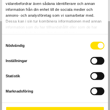
till
vidarebefordrar även sådana identifierare och annan
1,440.00 kr
information från din enhet till de sociala medier och
annons- och analysföretag som vi samarbetar med.
Dessa kan i sin tur kombinera informationen med annan
information som du har tillhandahållit eller som de har
samlat in när du har använt deras tjänster.
Samtyckesval
Nödvändig
GDPR
Inställningar
Köpvillkor
Cookies
Statistik
Klagomål
Marknadsföring
Kundundersökning