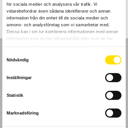
för sociala medier och analysera vår trafik. Vi
Prisintervall:
16,800.00
kr
–
19,900.00
kr
LÄS MER
vidarebefordrar även sådana identifierare och annan
16,800.00 kr
till
information från din enhet till de sociala medier och
19,900.00 kr
annons- och analysföretag som vi samarbetar med.
Dessa kan i sin tur kombinera informationen med annan
information som du har tillhandahållit eller som de har
samlat in när du har använt deras tjänster.
Samtyckesval
Nödvändig
GDPR
Inställningar
Köpvillkor
Statistik
Cookies
Marknadsföring
Klagomål