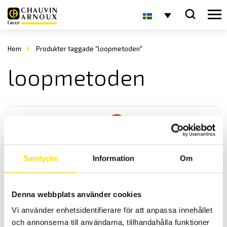
Hem
Produkter taggade "loopmetoden"
loopmetoden
Samtycke
Information
Om
CA6416, CA6417 & CA6418 Slingimpedanstång
Denna webbplats använder cookies
Med slingimpedanstänger görs periodisk underhållskontroll av
jordtag säkert, enkelt och repeterbart. Dessa modeller har minne
Vi använder enhetsidentifierare för att anpassa innehållet
med tidsstämpling samt automatiskt Hold-funtion för bekväm
och annonserna till användarna, tillhandahålla funktioner
avläsning samt OLED-display.