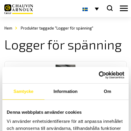
Hem
Produkter taggade "Logger för spänning"
Logger för spänning
Samtycke
Information
Om
Logger L411 L412 & L461
Denna webbplats använder cookies
En serie med 1- och 2-kanals ström och spänningsloggers med 8
GB minne för långa loggningar. För mätning av spänning mellan
Vi använder enhetsidentifierare för att anpassa innehållet
10...1200V ac /
±
1700 V dc samt 0,5...3000 A ac. Modell L412 har
och annonserna till användarna, tillhandahålla funktioner
ingångar för separata strömtänger.