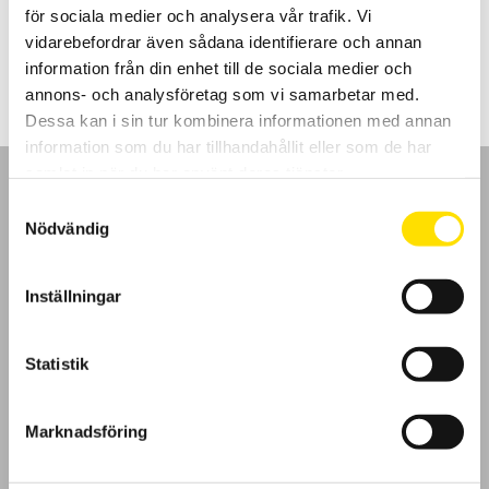
för sociala medier och analysera vår trafik. Vi
Prisintervall:
5,870.00
kr
–
6,495.00
kr
LÄS MER
vidarebefordrar även sådana identifierare och annan
5,870.00 kr
till
information från din enhet till de sociala medier och
6,495.00 kr
annons- och analysföretag som vi samarbetar med.
Dessa kan i sin tur kombinera informationen med annan
information som du har tillhandahållit eller som de har
samlat in när du har använt deras tjänster.
Samtyckesval
Nödvändig
GDPR
Inställningar
Köpvillkor
Statistik
Cookies
Marknadsföring
Klagomål