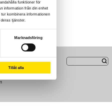
andahålla funktioner för
n information från din enhet
 tur kombinera informationen
deras tjänster.
Marknadsföring
ng
Om Oss
Tillåt alla
m