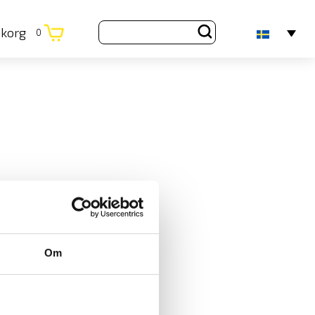
ukorg
0
Om