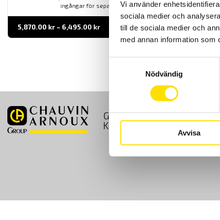
Vi använder enhetsidentifierar
ingångar för separata strömtänger.
sociala medier och analysera 
Prisintervall:
5,870.00
kr
–
6,495.00
kr
LÄS MER
till de sociala medier och a
5,870.00 kr
med annan information som du 
till
6,495.00 kr
Samtyckesval
Nödvändig
GDPR
Köpvillkor
Kontakt
Avvisa