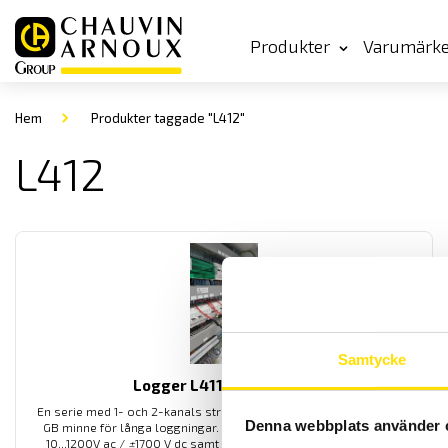
Produkter
Varumärk
Hem
Produkter taggade "L412"
L412
Samtycke
Logger L411 L412 & L461
En serie med 1- och 2-kanals ström och spänningsloggers med 8
Denna webbplats använder 
GB minne för långa loggningar. För mätning av spänning mellan
10...1200V ac /
±
1700 V dc samt 0,5...3000 A ac. Modell L412 har