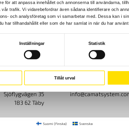
e för att anpassa innehållet och annonserna till användarna, tillh
vår trafik. Vi vidarebefordrar även sådana identifierare och anna
nnons- och analysföretag som vi samarbetar med. Dessa kan i sin
har tillhandahållit eller som de har samlat in när du har använt 
Inställningar
Statistik
Cookies
Klagomål
Kundundersökni
Tillåt urval
CA Mätsystem AB
08-50 52 68 00
Sjöflygvägen 35
info@camatsystem.co
183 62 Täby
Suomi
(
Finska
)
Svenska