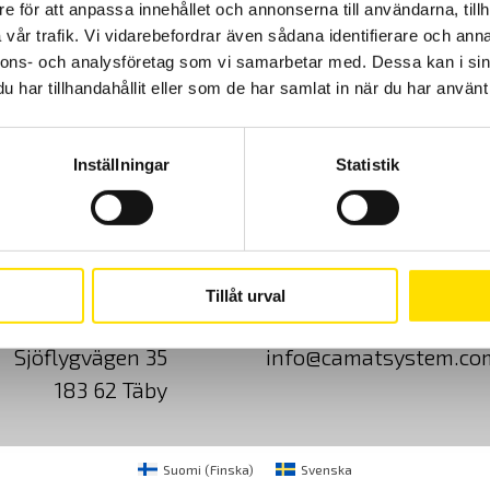
e för att anpassa innehållet och annonserna till användarna, tillh
vår trafik. Vi vidarebefordrar även sådana identifierare och anna
nnons- och analysföretag som vi samarbetar med. Dessa kan i sin
har tillhandahållit eller som de har samlat in när du har använt 
Inställningar
Statistik
Cookies
Klagomål
Kundundersökni
Tillåt urval
CA Mätsystem AB
08-50 52 68 00
Sjöflygvägen 35
info@camatsystem.co
183 62 Täby
Suomi
(
Finska
)
Svenska