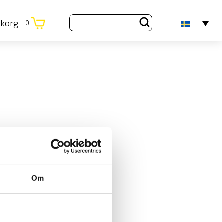
ukorg
0
Om