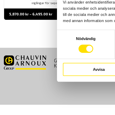
Vi använder enhetsidentifierar
ingångar för separata strömtänger.
sociala medier och analysera 
Prisintervall:
5,870.00
kr
–
6,495.00
kr
LÄS MER
till de sociala medier och a
5,870.00 kr
med annan information som du 
till
6,495.00 kr
Samtyckesval
Nödvändig
GDPR
Köpvillkor
Kontakt
Avvisa