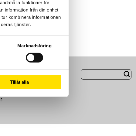
andahålla funktioner för
n information från din enhet
 tur kombinera informationen
deras tjänster.
Marknadsföring
ng
Om Oss
Tillåt alla
m