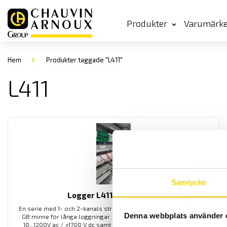
Produkter
Varumärk
Hem
Produkter taggade "L411"
L411
Samtycke
Logger L411 L412 & L461
En serie med 1- och 2-kanals ström och spänningsloggers med 8
Denna webbplats använder 
GB minne för långa loggningar. För mätning av spänning mellan
10...1200V ac /
±
1700 V dc samt 0,5...3000 A ac. Modell L412 har