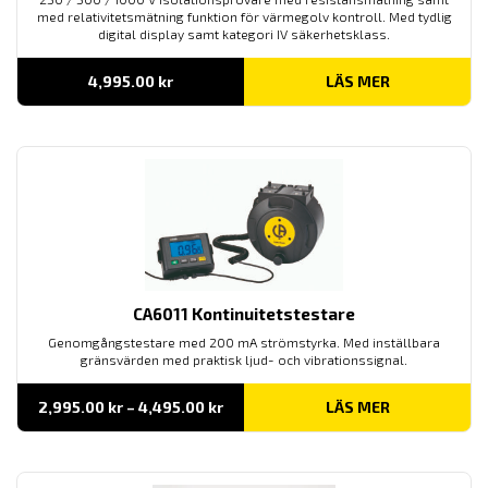
med relativitetsmätning funktion för värmegolv kontroll. Med tydlig
digital display samt kategori IV säkerhetsklass.
4,995.00
kr
LÄS MER
CA6011 Kontinuitetstestare
Genomgångstestare med 200 mA strömstyrka. Med inställbara
gränsvärden med praktisk ljud- och vibrationssignal.
Prisintervall:
2,995.00
kr
–
4,495.00
kr
LÄS MER
2,995.00 kr
till
4,495.00 kr