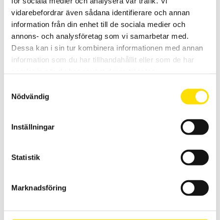
för sociala medier och analysera vår trafik. Vi
kontrollera skyddsledarens kontinuitet. Säkerhetskategori IV 600 V.
vidarebefordrar även sådana identifierare och annan
information från din enhet till de sociala medier och
Prisintervall:
6,695.00
kr
–
8,695.00
kr
LÄS MER
6,695.00 kr
annons- och analysföretag som vi samarbetar med.
till
Dessa kan i sin tur kombinera informationen med annan
8,695.00 kr
information som du har tillhandahållit eller som de har
samlat in när du har använt deras tjänster.
Samtyckesval
Nödvändig
Inställningar
CA6116N & CA6117 Installationstestare
Installationstestare med svenska menyer och svensk mjukvara för
enkel rapportgenerering även till excel. Med färgskärm som har
Statistik
grafisk inkopplingsanvisning. Med spänningsfallsmätning och
inbyggd säkringstabell samt mätning på elbilsladdstationer med
adapter CA6652. Dokumentation enligt SS 436 40 00 utgåva 3.
Marknadsföring
Prisintervall:
21,595.00
kr
–
29,900.00
kr
LÄS MER
21,595.00 kr
till
29,900.00 kr