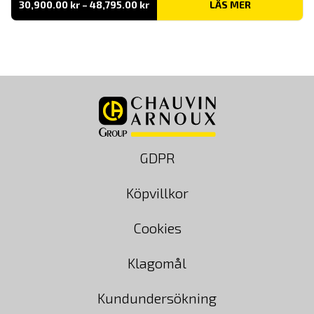
Prisintervall:
30,900.00
kr
–
48,795.00
kr
LÄS MER
30,900.00 kr
till
48,795.00 kr
GDPR
Köpvillkor
Cookies
Klagomål
Kundundersökning