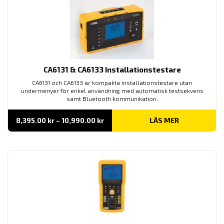
CA6131 & CA6133 Installationstestare
CA6131 och CA6133 är kompakta installationstestare utan
undermenyer för enkel användning med automatisk testsekvens
samt Bluetooth kommunikation.
Prisintervall:
8,395.00
kr
–
10,990.00
kr
LÄS MER
8,395.00 kr
till
10,990.00 kr