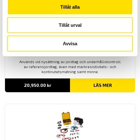
Tillåt alla
Tillåt urval
Avvisa
CA6470N Jordbrygga med valbar mätfrekvens
Används vid nysättning av jordtag och underhållskontroll
av referensjordtag, även med markresistivitets- och
kontinutetsmätning samt minne.
20,950.00
kr
LÄS MER