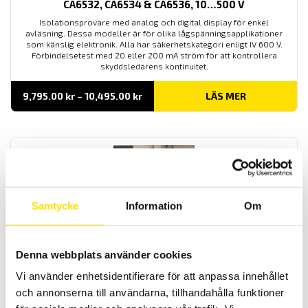
CA6532, CA6534 & CA6536, 10…500 V
Isolationsprovare med analog och digital display för enkel
avläsning. Dessa modeller är för olika lågspänningsapplikationer
som känslig elektronik. Alla har säkerhetskategori enligt IV 600 V.
Förbindelsetest med 20 eller 200 mA ström för att kontrollera
skyddsledarens kontinuitet.
Prisintervall:
9,795.00
kr
–
10,495.00
kr
LÄS MER
9,795.00 kr
till
10,495.00 kr
Samtycke
Information
Om
CA6522, CA6524 & CA6526 isolationsprovare 50…
Denna webbplats använder cookies
1000 V
Säkra isolationsprovare med enkel avläsning på den analog- och
Vi använder enhetsidentifierare för att anpassa innehållet
digitala displayen. Används både i fasta installationer som i HV-
och annonserna till användarna, tillhandahålla funktioner
moduler på fordon. Dessutom med automatisk spänningsindikering
på mätkretsen. Förbindelsetest 20 eller 200 mA ström för att