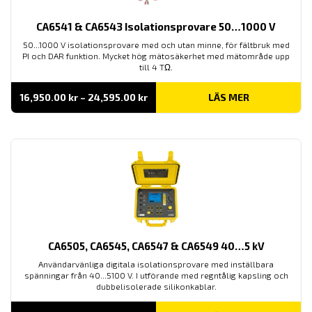
CA6541 & CA6543 Isolationsprovare 50…1000 V
50...1000 V isolationsprovare med och utan minne, för fältbruk med
PI och DAR funktion. Mycket hög mätosäkerhet med mätområde upp
till 4 TΩ.
Prisintervall:
16,950.00
kr
–
24,595.00
kr
LÄS MER
16,950.00 kr
till
24,595.00 kr
CA6505, CA6545, CA6547 & CA6549 40…5 kV
Användarvänliga digitala isolationsprovare med inställbara
spänningar från 40...5100 V. I utförande med regntålig kapsling och
dubbelisolerade silikonkablar.