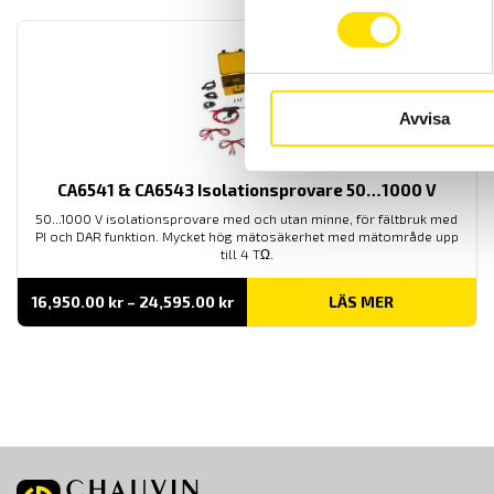
Avvisa
CA6541 & CA6543 Isolationsprovare 50…1000 V
50...1000 V isolationsprovare med och utan minne, för fältbruk med
PI och DAR funktion. Mycket hög mätosäkerhet med mätområde upp
till 4 TΩ.
Prisintervall:
16,950.00
kr
–
24,595.00
kr
LÄS MER
16,950.00 kr
till
24,595.00 kr