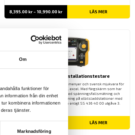
Prisintervall:
8,395.00
kr
–
10,990.00
kr
LÄS MER
8,395.00 kr
till
10,990.00 kr
Om
CA6116N & CA6117 Installationstestare
Installationstestare med svenska menyer och svensk mjukvara för
andahålla funktioner för
enkel rapportgenerering även till excel. Med färgskärm som har
grafisk inkopplingsanvisning. Med spänningsfallsmätning och
n information från din enhet
inbyggd säkringstabell samt mätning på elbilsladdstationer med
 tur kombinera informationen
adapter CA6652. Dokumentation enligt SS 436 40 00 utgåva 3.
deras tjänster.
Prisintervall:
21,595.00
kr
–
29,900.00
kr
LÄS MER
21,595.00 kr
till
Marknadsföring
29,900.00 kr