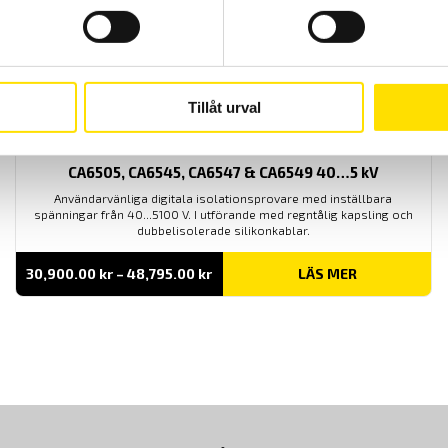
Tillåt urval
CA6505, CA6545, CA6547 & CA6549 40…5 kV
Användarvänliga digitala isolationsprovare med inställbara
spänningar från 40...5100 V. I utförande med regntålig kapsling och
dubbelisolerade silikonkablar.
Prisintervall:
30,900.00
kr
–
48,795.00
kr
LÄS MER
30,900.00 kr
till
48,795.00 kr