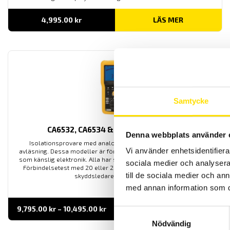
4,995.00
kr
LÄS MER
Samtycke
CA6532, CA6534 & CA6536, 10…500 V
Denna webbplats använder 
Isolationsprovare med analog och digital display för enkel
Vi använder enhetsidentifierar
avläsning. Dessa modeller är för olika lågspänningsapplikationer
som känslig elektronik. Alla har säkerhetskategori enligt IV 600 V.
sociala medier och analysera 
Förbindelsetest med 20 eller 200 mA ström för att kontrollera
till de sociala medier och a
skyddsledarens kontinuitet.
med annan information som du 
Prisintervall:
9,795.00
kr
–
10,495.00
kr
LÄS MER
Samtyckesval
9,795.00 kr
till
Nödvändig
10,495.00 kr