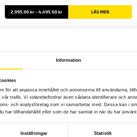
Prisintervall:
2,995.00
kr
–
4,495.00
kr
LÄS MER
2,995.00 kr
till
4,495.00 kr
Information
CA6522, CA6524 & CA6526 isolationsprovare 50…
cookies
1000 V
e för att anpassa innehållet och annonserna till användarna, tillh
Säkra isolationsprovare med enkel avläsning på den analog- och
digitala displayen. Används både i fasta installationer som i HV-
vår trafik. Vi vidarebefordrar även sådana identifierare och anna
moduler på fordon. Dessutom med automatisk spänningsindikering
nnons- och analysföretag som vi samarbetar med. Dessa kan i sin
på mätkretsen. Förbindelsetest 20 eller 200 mA ström för att
kontrollera skyddsledarens kontinuitet. Säkerhetskategori IV 600 V.
har tillhandahållit eller som de har samlat in när du har använt 
Prisintervall:
6,695.00
kr
–
8,695.00
kr
LÄS MER
6,695.00 kr
till
Inställningar
Statistik
8,695.00 kr