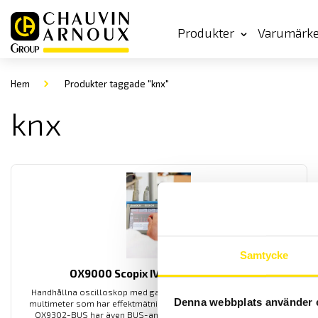
Produkter
Varumärk
Hem
Produkter taggade "knx"
knx
Samtycke
OX9000 Scopix IV oscilloskopserie
Handhållna oscilloskop med galvaniskt isolerade kanaler, med
Denna webbplats använder 
multimeter som har effektmätning, övertonsanalys samt logger.
OX9302-BUS har även BUS-analys, för analys av de vanligast