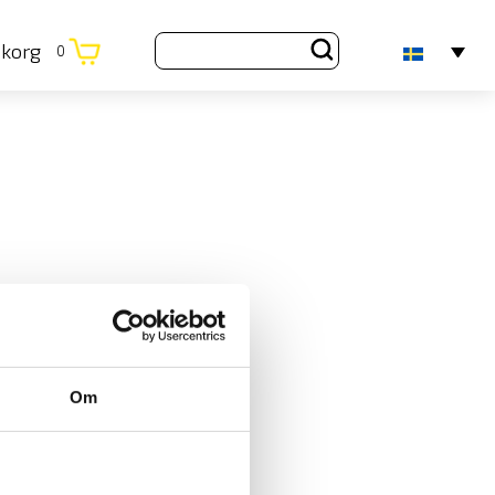
ukorg
0
Om