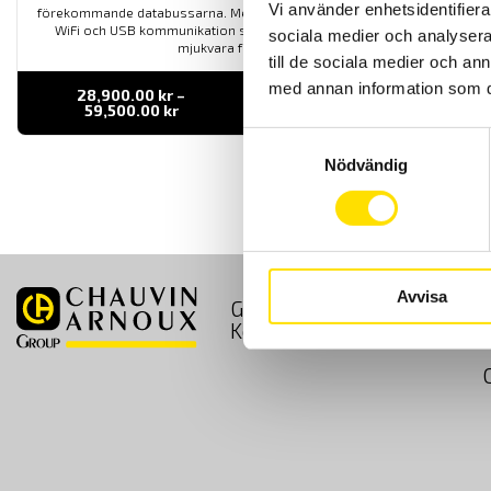
Vi använder enhetsidentifierar
förekommande databussarna. Med kommunikatione med ethernet,
WiFi och USB kommunikation samt inbyggd webbserver. Även
sociala medier och analysera 
mjukvara för PC ingår.
till de sociala medier och a
med annan information som du 
28,900.00
kr
–
LÄS MER
Prisintervall:
59,500.00
kr
28,900.00 kr
Samtyckesval
till
59,500.00 kr
Nödvändig
Avvisa
GDPR
Köpvillkor
Kontakt