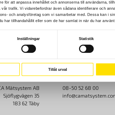
e för att anpassa innehållet och annonserna till användarna, tillh
vår trafik. Vi vidarebefordrar även sådana identifierare och anna
nnons- och analysföretag som vi samarbetar med. Dessa kan i sin
har tillhandahållit eller som de har samlat in när du har använt 
Inställningar
Statistik
Tillåt urval
Cookies
Klagomål
Kundundersökni
CA Mätsystem AB
08-50 52 68 00
Sjöflygvägen 35
info@camatsystem.co
183 62 Täby