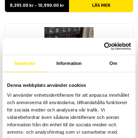
Prisintervall:
8,395.00
kr
–
10,990.00
kr
LÄS MER
8,395.00 kr
till
10,990.00 kr
Samtycke
Information
Om
CA771 & CA773 Spänningsprovare 1000 V AC / 1400 V
DC – enligt EN 61243-3
Denna webbplats använder cookies
Spänningsprovare för spänningskontroll av andra spänningar än
driftspänning enligt EN 61243-3. Med låg ingångsimpedans för
Vi använder enhetsidentifierare för att anpassa innehållet
mätning upp till 1000 V AC / 1400 V DC med 1000 V kat IV
spänningskategori.
och annonserna till användarna, tillhandahålla funktioner
för sociala medier och analysera vår trafik. Vi
Prisintervall:
2,080.00
kr
–
2,585.00
kr
LÄS MER
vidarebefordrar även sådana identifierare och annan
2,080.00 kr
till
information från din enhet till de sociala medier och
2,585.00 kr
annons- och analysföretag som vi samarbetar med.