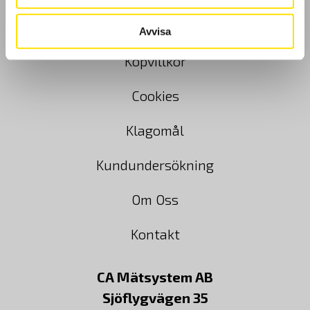
GDPR
Avvisa
Köpvillkor
Cookies
Klagomål
Kundundersökning
Om Oss
Kontakt
CA Mätsystem AB
Sjöflygvägen 35