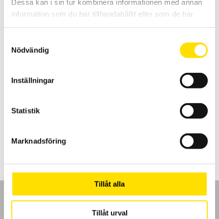
Dessa kan i sin tur kombinera informationen med annan
information som du har tillhandahållit eller som de har
samlat in när du har använt deras tjänster.
Samtyckesval
Nödvändig
CA6116N & CA6117 Installationstestare
Installationstestare med svenska menyer och svensk mjukvara för
Inställningar
enkel rapportgenerering även till excel. Med färgskärm som har
grafisk inkopplingsanvisning. Med spänningsfallsmätning och
inbyggd säkringstabell samt mätning på elbilsladdstationer med
adapter CA6652. Dokumentation enligt SS 436 40 00 utgåva 3.
Statistik
Prisintervall:
21,595.00
kr
–
29,900.00
kr
LÄS MER
21,595.00 kr
Marknadsföring
till
29,900.00 kr
Tillåt alla
Tillåt urval