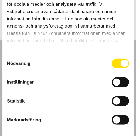
för sociala medier och analysera vår trafik. Vi
97,900.00
kr
–
LÄS MER
Prisintervall:
118,900.00
kr
vidarebefordrar även sådana identifierare och annan
97,900.00 kr
till
information från din enhet till de sociala medier och
118,900.00 kr
annons- och analysföretag som vi samarbetar med.
Dessa kan i sin tur kombinera informationen med annan
information som du har tillhandahållit eller som de har
samlat in när du har använt deras tjänster.
Samtyckesval
Nödvändig
GDPR
Inställningar
Köpvillkor
Statistik
Cookies
Marknadsföring
Klagomål