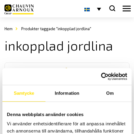
Hem
Produkter taggade "inkopplad jordlina"
inkopplad jordlina
Samtycke
Information
Om
CA6474 Adapter vid parallella jordanslutningar
Denna webbplats använder cookies
Adapter för jordtagsmätning vid parallella jordningar på exempelvis
högspänningsmaster och vindkraftverk med ansluten toppjordlina
Vi använder enhetsidentifierare för att anpassa innehållet
under drift.
och annonserna till användarna, tillhandahålla funktioner