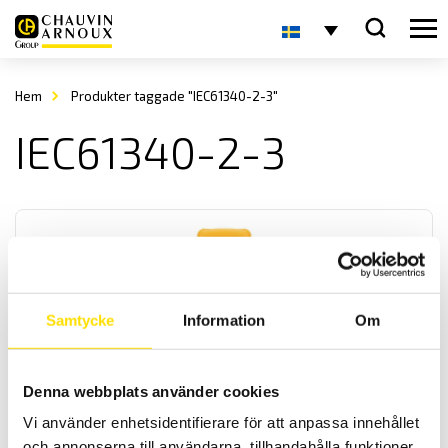
Hem
Produkter taggade "IEC61340-2-3"
IEC61340-2-3
Samtycke
Information
Om
CA6532, CA6534 & CA6536, 10…500 V
Isolationsprovare med analog och digital display för enkel
Denna webbplats använder cookies
avläsning. Dessa modeller är för olika lågspänningsapplikationer
Vi använder enhetsidentifierare för att anpassa innehållet
som känslig elektronik. Alla har säkerhetskategori enligt IV 600 V.
Förbindelsetest med 20 eller 200 mA ström för att kontrollera
och annonserna till användarna, tillhandahålla funktioner