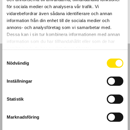
skyddsledarens kontinuitet.
för sociala medier och analysera vår trafik. Vi
vidarebefordrar även sådana identifierare och annan
Prisintervall:
9,795.00
kr
–
10,495.00
kr
LÄS MER
9,795.00 kr
information från din enhet till de sociala medier och
till
10,495.00 kr
annons- och analysföretag som vi samarbetar med.
Dessa kan i sin tur kombinera informationen med annan
information som du har tillhandahållit eller som de har
samlat in när du har använt deras tjänster.
Samtyckesval
Nödvändig
GDPR
Inställningar
Köpvillkor
Statistik
Cookies
Marknadsföring
Klagomål