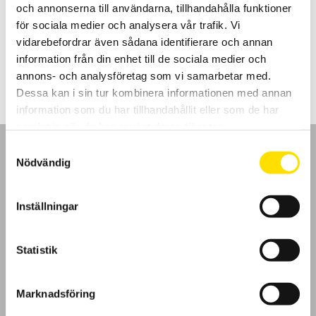
och annonserna till användarna, tillhandahålla funktioner
högspänningsprovare. Alla värden är lätt inställbara över RS232
interface eller manuellt med tangenterna på fronten.
för sociala medier och analysera vår trafik. Vi
vidarebefordrar även sådana identifierare och annan
51,900.00
kr
LÄS MER
information från din enhet till de sociala medier och
annons- och analysföretag som vi samarbetar med.
Dessa kan i sin tur kombinera informationen med annan
information som du har tillhandahållit eller som de har
samlat in när du har använt deras tjänster.
Samtyckesval
Nödvändig
GDPR
Inställningar
Köpvillkor
Statistik
Cookies
Marknadsföring
Klagomål