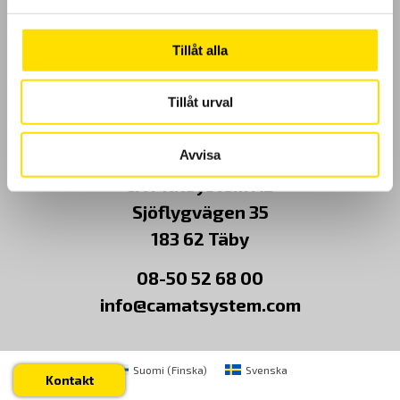
Kundundersökning
Tillåt alla
Om Oss
Tillåt urval
Kontakt
Avvisa
CA Mätsystem AB
Sjöflygvägen 35
183 62 Täby
08-50 52 68 00
info@camatsystem.com
Suomi
(
Finska
)
Svenska
Kontakt