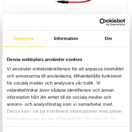
ETL Provkabel HVC16 med HIRAT- och banankontakt
Kabel HVC16-B för högspänningsprov.
LÄS MER
Samtycke
Information
Om
Denna webbplats använder cookies
Vi använder enhetsidentifierare för att anpassa innehållet
och annonserna till användarna, tillhandahålla funktioner
för sociala medier och analysera vår trafik. Vi
vidarebefordrar även sådana identifierare och annan
information från din enhet till de sociala medier och
ETL Provkabel HVC16-KL med HIRAT-kontakt och stor
annons- och analysföretag som vi samarbetar med.
klämma
Dessa kan i sin tur kombinera informationen med annan
Kabel HVC16-KL för högspänningsprov.
information som du har tillhandahållit eller som de har
samlat in när du har använt deras tjänster.
LÄS MER