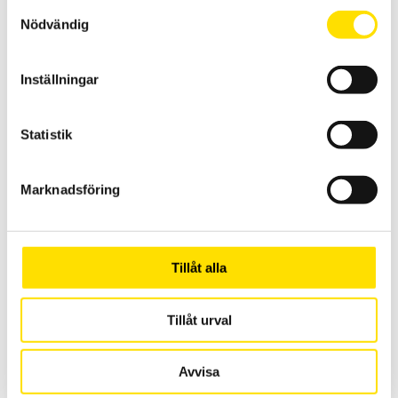
Samtyckesval
Nödvändig
Inställningar
Statistik
ETL Provkabel HVC16 med HIRAT kontakt och öppen
ände
Marknadsföring
Kabel HVC16 för högspänningsprov.
LÄS MER
Tillåt alla
Tillåt urval
Avvisa